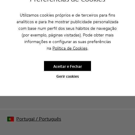
Utilizamos cookies próprios e de terceiros para fins
CAMPER
CRIANÇAS SAPATOS
BLACK FRIDAY WOMEN 20 SAPATOS
analíticos e para lhe mostrar publicidade personalizada
com base num perfil dos seus hábitos de navegação
(por exemplo, páginas visitadas). Pode obter mais
informações e configurar as suas preferências
Saldos: Obtém um desconto extra de
na
Política de Cookies
.
10%
Isso mesmo. Como parte da nossa comunidade, vais receber
Aceitar e Fechar
vantagens como descontos exclusivos, acesso antecipado e
convites para eventos.
Gerir cookies
Junta-te a nós
Portugal
/
Português