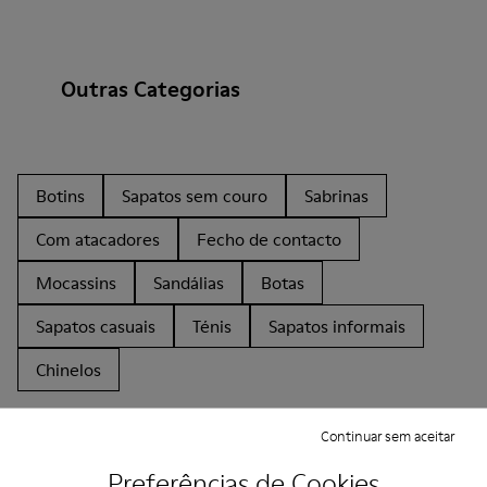
Outras Categorias
Botins
Sapatos sem couro
Sabrinas
Com atacadores
Fecho de contacto
Mocassins
Sandálias
Botas
Sapatos casuais
Ténis
Sapatos informais
Chinelos
Continuar sem aceitar
Preferências de Cookies