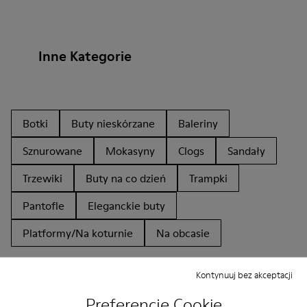
Inne Kategorie
Botki
Buty nieskórzane
Baleriny
Sznurowane
Mokasyny
Clogs
Sandały
Trzewiki
Buty na co dzień
Trampki
Pantofle
Eleganckie buty
Platformy/Na koturnie
Na obcasie
Kontynuuj bez akceptacji
Preferencje Cookie