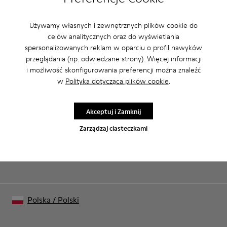
Używamy własnych i zewnętrznych plików cookie do
CAMPER
MĘŻCZYŹNI BUTY
SLS DLA MĘŻCZYŹNI
celów analitycznych oraz do wyświetlania
spersonalizowanych reklam w oparciu o profil nawyków
przeglądania (np. odwiedzane strony). Więcej informacji
i możliwość skonfigurowania preferencji można znaleźć
Wyprzedaż: Odbierz dodatkowy rabat
w
Polityka dotycząca plików cookie
.
10%
Zgadza się. Należąc do naszej społeczności, będziesz korzystać z
Akceptuj i Zamknij
wyjątkowych rabatów, wcześniejszego dostępu, zaproszeń na
wydarzenia i wielu, wielu innych przywilejów.
Zarządzaj ciasteczkami
Dołącz do nas
Polska
/
Polski