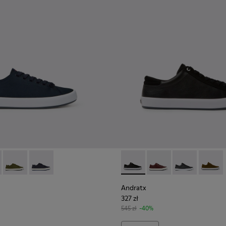
żczyzn.
 nubuku Dla mężczyzn.
0158-011 - Blue
x - K100158-021 - Czarne tekstylne sneakersy Dla mężczyzn.
Andratx - K100158-020 - Zielone tekstylne sneakersy męskie
Andratx - K100158-018 - Niebieskie tekstylne sneaker
Andratx - K100231-020 - Blac
Andratx - K100231-02
Andratx - K100
Andratx
Andratx
327 zł
545 zł
-40%