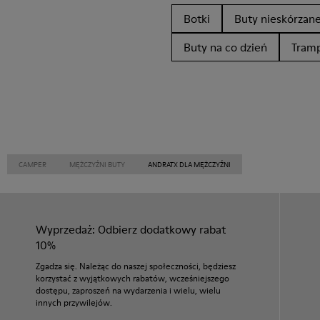
Botki
Buty nieskórzan
Buty na co dzień
Tramp
CAMPER
MĘŻCZYŹNI BUTY
ANDRATX DLA MĘŻCZYŹNI
Wyprzedaż: Odbierz dodatkowy rabat
10%
Zgadza się. Należąc do naszej społeczności, będziesz
korzystać z wyjątkowych rabatów, wcześniejszego
dostępu, zaproszeń na wydarzenia i wielu, wielu
innych przywilejów.