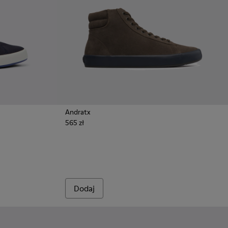
Andratx
565 zł
mężczyzn.
ieskie tekstylne sneakersy Dla mężczyzn.
 - Czarne tekstylne sneakersy Dla mężczyzn.
158-020 - Zielone tekstylne sneakersy męskie
 - K100158-011 - Blue
Dodaj