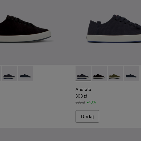
 Dla mężczyzn.
 Dla mężczyzn.
0158-021 - Czarne tekstylne sneakersy Dla mężczyzn.
x - K100158-020 - Zielone tekstylne sneakersy męskie
Andratx - K100158-018 - Niebieskie tekstylne sneakersy Dla 
Andratx - K100158-011 - Blue
Andratx - K100158-018 - Nieb
Andratx - K100158-021
Andratx - K100
Andratx
Andratx
303 zł
505 zł
-40%
Dodaj