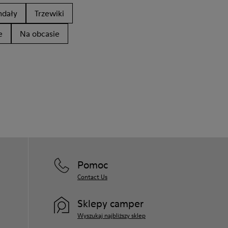
ndały
Trzewiki
e
Na obcasie
Pomoc
Contact Us
Sklepy camper
Wyszukaj najbliższy sklep