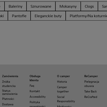
e
Baleriny
Sznurowane
Mokasyny
Clogs
Sa
ki
Pantofle
Eleganckie buty
Platformy/Na koturni
Zamówienia
Obsługa
O camper
ReCamper
klienta
Zniżka
Historia
Pielęgnacja
Faq
studencka
obuwia
Camper
Status
Kontakt
together
Take Back
zamówienia
Accessibility
Social
ReCrafted
Płatności
Responsibility
Polityka
Dostawa
prywatności
Możliwości