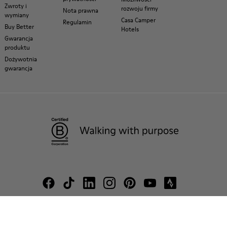
Zwroty i
rozwoju firmy
Nota prawna
wymiany
Casa Camper
Regulamin
Buy Better
Hotels
Gwarancja
produktu
Dożywotnia
gwarancja