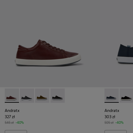
Andratx - K100231-029 - Brązowe skórzane sneakersy Dla mę
Andratx - K100231-025 - Czarne sneakersy ze skóry i
Andratx - K100231-021 - Green
Andratx - K100231-020 - Black
Andratx - K10
Andrat
Andratx
Andratx
327 zł
303 zł
545 zł
-40%
505 zł
-40%