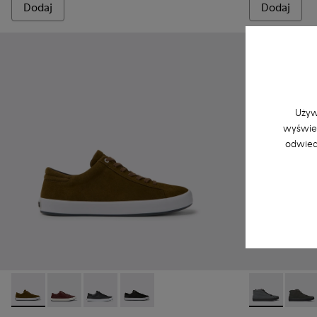
Dodaj
Dodaj
Używ
wyświet
odwied
Andratx - K100231-021 - Green
Andratx - K100231-029 - Brązowe skórzane sneakersy
Andratx - K100231-025 - Czarne sneakersy ze 
Andratx - K100231-020 - Black
Andratx - K3
Andrat