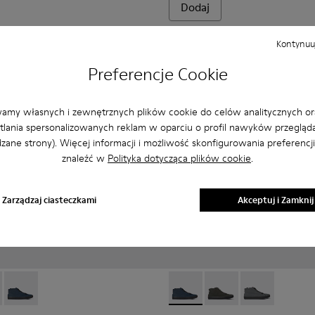
Dodaj
Kontynuuj
Preferencje Cookie
amy własnych i zewnętrznych plików cookie do celów analitycznych or
lania spersonalizowanych reklam w oparciu o profil nawyków przegląda
zane strony). Więcej informacji i możliwość skonfigurowania preferencj
znaleźć w
Polityka dotycząca plików cookie
.
Zarządzaj ciasteczkami
Akceptuj i Zamknij
 Dla mężczyzn.
skóry i nubuku Dla mężczyzn.
00143-007 - Szare tekstylne sneakersy męskie
x - K300143-010 - Szare tekstylne sneakersy Dla mężczyzn.
Andratx - K300143-008 - Granatowe tekstylne sneakersy męs
Andratx - K300143-008 - Gra
Andratx - K300143-010
Andratx - K300