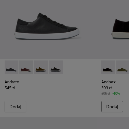
Andratx - K100231-025 - Czarne sneakersy ze skóry i nubuku
Andratx - K100231-029 - Brązowe skórzane sneakersy
Andratx - K100231-021 - Green
Andratx - K100231-020 - Black
Andratx - K10
Andrat
Andratx
Andratx
545 zł
303 zł
505 zł
-40%
Dodaj
Dodaj