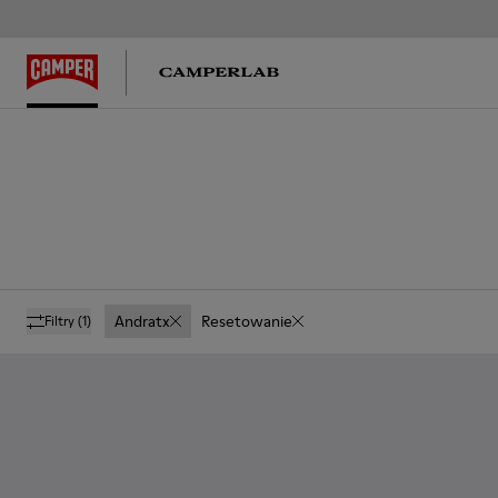
Andratx
Resetowanie
Filtry
(1)