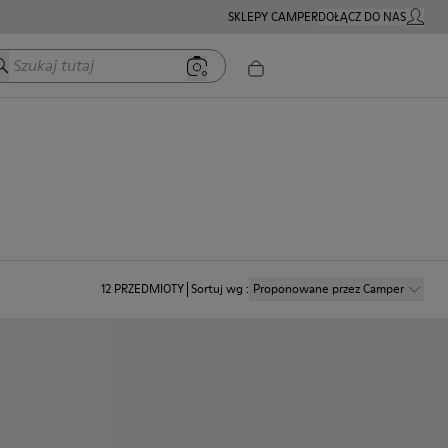
SKLEPY CAMPER
DOŁĄCZ DO NAS
MOJE K
zukaj tutaj
12
PRZEDMIOTY
Sortuj wg
:
Proponowane przez Camper