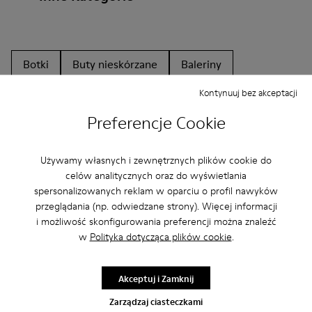
Botki
Buty nieskórzane
Baleriny
Sznurowane
Mokasyny
Clogs
Sandały
Kontynuuj bez akceptacji
Preferencje Cookie
Trzewiki
Na płaskim obcasie
Buty na co dzień
Trampki
Pantofle
Eleganckie buty
Używamy własnych i zewnętrznych plików cookie do
Platformy/Na koturnie
Na obcasie
celów analitycznych oraz do wyświetlania
spersonalizowanych reklam w oparciu o profil nawyków
przeglądania (np. odwiedzane strony). Więcej informacji
i możliwość skonfigurowania preferencji można znaleźć
w
Polityka dotycząca plików cookie
.
Akceptuj i Zamknij
CAMPER
MĘŻCZYŹNI BUTY
CRC DLA MĘŻCZYŹNI
Zarządzaj ciasteczkami