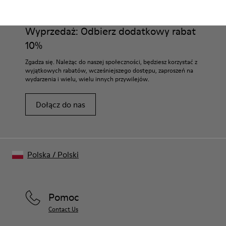
Wyprzedaż: Odbierz dodatkowy rabat
10%
Zgadza się. Należąc do naszej społeczności, będziesz korzystać z
wyjątkowych rabatów, wcześniejszego dostępu, zaproszeń na
wydarzenia i wielu, wielu innych przywilejów.
Dołącz do nas
Polska
/
Polski
Pomoc
Contact Us