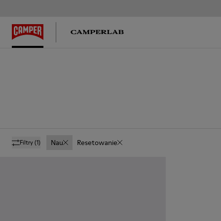
Nau
Resetowanie
Filtry
(1)