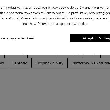
amy własnych i zewnętrznych plików cookie do celów analitycznych or
lania spersonalizowanych reklam w oparciu o profil nawyków przegląda
zane strony). Więcej informacji i możliwość skonfigurowania preferencj
znaleźć w
Polityka dotycząca plików cookie
.
Zarządzaj ciasteczkami
Akceptuj i Zamknij
e
Baleriny
Sznurowane
Mokasyny
Clogs
Sa
ki
Pantofle
Eleganckie buty
Platformy/Na koturni