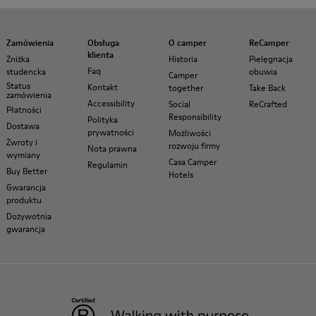
Zamówienia
Obsługa
O camper
ReCamper
klienta
Zniżka
Historia
Pielęgnacja
Faq
studencka
obuwia
Camper
Status
Kontakt
together
Take Back
zamówienia
Accessibility
Social
ReCrafted
Płatności
Responsibility
Polityka
Dostawa
prywatności
Możliwości
Zwroty i
rozwoju firmy
Nota prawna
wymiany
Casa Camper
Regulamin
Buy Better
Hotels
Gwarancja
produktu
Dożywotnia
gwarancja