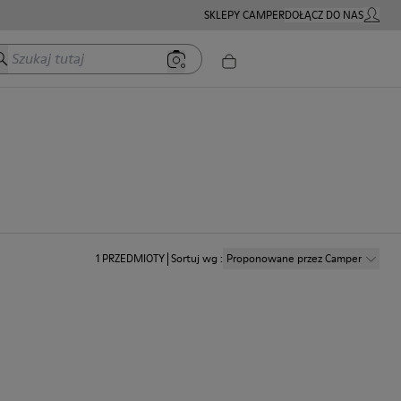
SKLEPY CAMPER
DOŁĄCZ DO NAS
MOJE K
zukaj tutaj
1
PRZEDMIOTY
Sortuj wg
:
Proponowane przez Camper