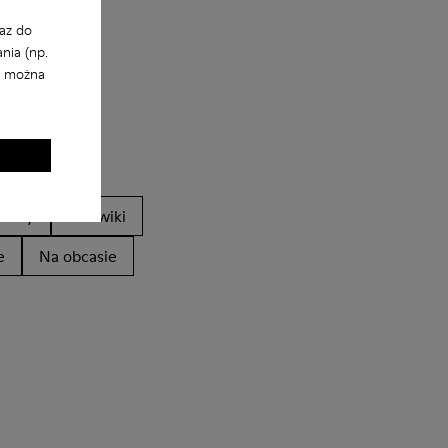
az do
nia (np.
i można
ndały
Trzewiki
e
Na obcasie