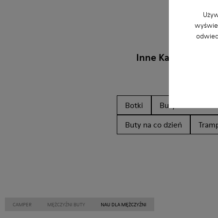
Używ
wyświet
odwied
Inne Kategorie
Botki
Buty nieskórzan
Buty na co dzień
Tramp
CAMPER
MĘŻCZYŹNI BUTY
NAU DLA MĘŻCZYŹNI