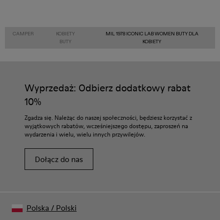
CAMPER
KOBIETY
MIL 1978 ICONIC LAB WOMEN BUTY DLA
BUTY
KOBIETY
Wyprzedaż: Odbierz dodatkowy rabat
10%
Zgadza się. Należąc do naszej społeczności, będziesz korzystać z
wyjątkowych rabatów, wcześniejszego dostępu, zaproszeń na
wydarzenia i wielu, wielu innych przywilejów.
Dołącz do nas
Polska
/
Polski