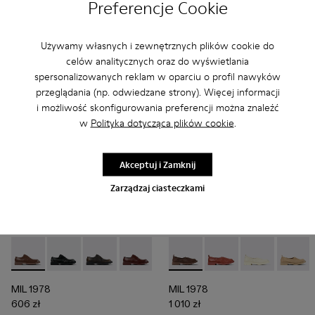
Preferencje Cookie
606 zł
606 zł
1 010 zł
-40%
1 010 zł
-40%
Używamy własnych i zewnętrznych plików cookie do
Dodaj
Dodaj
celów analitycznych oraz do wyświetlania
spersonalizowanych reklam w oparciu o profil nawyków
przeglądania (np. odwiedzane strony). Więcej informacji
i możliwość skonfigurowania preferencji można znaleźć
w
Polityka dotycząca plików cookie
.
Akceptuj i Zamknij
Zarządzaj ciasteczkami
MIL 1978 - A500002-012 - Brązowe skórzane buty
MIL 1978 - A500002-015 - Czarne buty ze skóry
MIL 1978 - A500002-010 - Buty ze skóry szc
MIL 1978 - A500002-008 - Bordowe bu
MIL 1978 - A500002-006 - Czer
MIL 1978 - A500010-007 - B
MIL 1978 - A500002-0
MIL 1978 - A500010-0
MIL 1978 - A50
MIL 1978 - A50
MIL 1978 
MIL 197
MIL
MIL 1978
MIL 1978
606 zł
1 010 zł