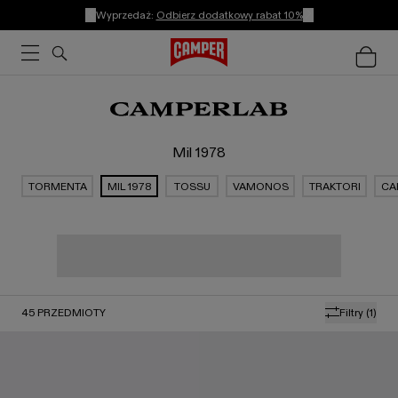
Wyprzedaż:
Odbierz dodatkowy rabat 10%
Mil 1978
TORMENTA
MIL 1978
TOSSU
VAMONOS
TRAKTORI
CA
45
PRZEDMIOTY
Filtry
(1)