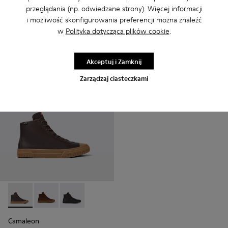
przeglądania (np. odwiedzane strony). Więcej informacji
Camaleon
Camaleon
i możliwość skonfigurowania preferencji można znaleźć
610 zł
610 zł
w
Polityka dotycząca plików cookie
.
Dodaj
Dodaj
Akceptuj i Zamknij
Zarządzaj ciasteczkami
Camaleon - K300419-009 - Brown
Camaleon - K300419-002 - Brązowe skórzane botki m
Camaleon - K300419-001 - Czarne skórzane bo
Camaleon