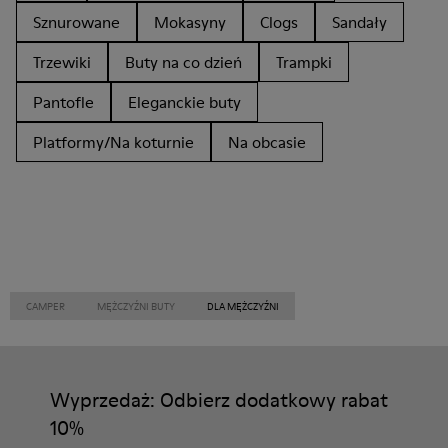
Sznurowane
Mokasyny
Clogs
Sandały
Trzewiki
Buty na co dzień
Trampki
Pantofle
Eleganckie buty
Platformy/Na koturnie
Na obcasie
CAMPER
MĘŻCZYŹNI BUTY
DLA MĘŻCZYŹNI
Wyprzedaż: Odbierz dodatkowy rabat
10%