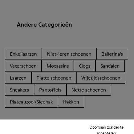
Andere Categorieën
Enkellaarzen
Niet-leren schoenen
Ballerina’s
Veterschoen
Mocassins
Clogs
Sandalen
Laarzen
Platte schoenen
Vrijetijdsschoenen
Sneakers
Pantoffels
Nette schoenen
Plateauzool/Sleehak
Hakken
Doorgaan zonder te
accepteren