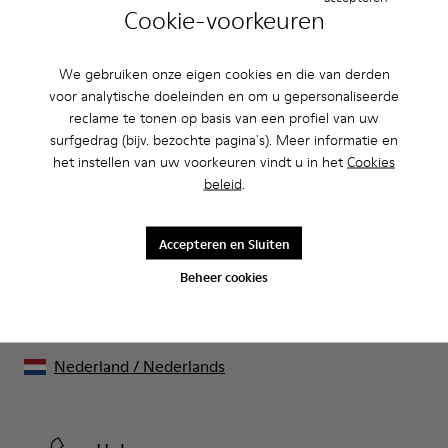
Cookie-voorkeuren
CAMPER
HEREN SCHOENEN
NRF VOOR HEREN
We gebruiken onze eigen cookies en die van derden
voor analytische doeleinden en om u gepersonaliseerde
reclame te tonen op basis van een profiel van uw
surfgedrag (bijv. bezochte pagina's). Meer informatie en
Uitverkoop: krijg 10% extra korting
het instellen van uw voorkeuren vindt u in het
Cookies
beleid
.
Ja, dat klopt. Als lid van onze community krijg je exclusieve
voordelen zoals kortingen, vroege toegang, uitnodigingen voor
events en nog veel, veel meer.
Accepteren en Sluiten
Kom erbij
Beheer cookies
Nederland
/
Nederlands