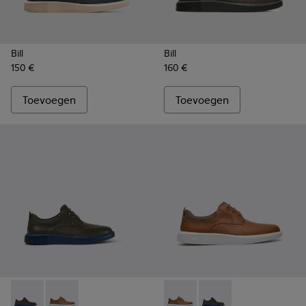
Bill
Bill
150 €
160 €
Toevoegen
Toevoegen
Bill - K100655-015 - Grijze leren veterschoenen
Bill - K100655-010 - Lichtbruine schoen voor heren
Bill - K100655-010 - Lichtbr
Bill - K100655-015 - 