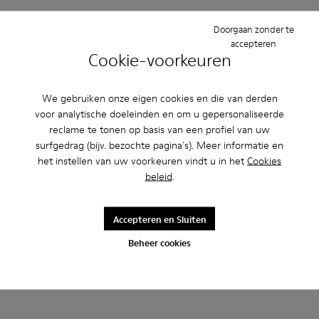
Toevoegen
Toevoegen
Doorgaan zonder te
accepteren
Cookie-voorkeuren
We gebruiken onze eigen cookies en die van derden
voor analytische doeleinden en om u gepersonaliseerde
reclame te tonen op basis van een profiel van uw
surfgedrag (bijv. bezochte pagina's). Meer informatie en
het instellen van uw voorkeuren vindt u in het
Cookies
beleid
.
Accepteren en Sluiten
Bill
Bill
150 €
175 €
Beheer cookies
Toevoegen
Toevoegen