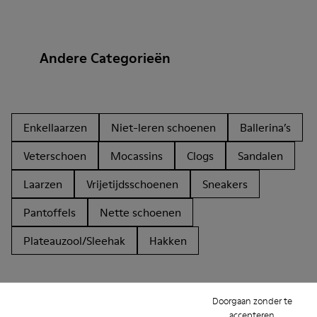
Andere Categorieën
Enkellaarzen
Niet-leren schoenen
Ballerina’s
Veterschoen
Mocassins
Clogs
Sandalen
Laarzen
Vrijetijdsschoenen
Sneakers
Pantoffels
Nette schoenen
Plateauzool/Sleehak
Hakken
Doorgaan zonder te
accepteren