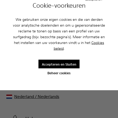
Cookie-voorkeuren
CAMPER
HEREN SCHOENEN
VOOR HEREN
We gebruiken onze eigen cookies en die van derden
voor analytische doeleinden en om u gepersonaliseerde
reclame te tonen op basis van een profiel van uw
surfgedrag (bijv. bezochte pagina's). Meer informatie en
Uitverkoop: krijg 10% extra korting
het instellen van uw voorkeuren vindt u in het
Cookies
beleid
.
Ja, dat klopt. Als lid van onze community krijg je exclusieve
voordelen zoals kortingen, vroege toegang, uitnodigingen voor
events en nog veel, veel meer.
Accepteren en Sluiten
Kom erbij
Beheer cookies
Nederland
/
Nederlands