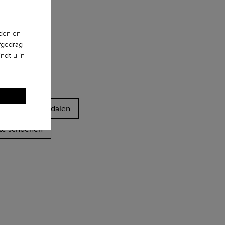
nden en
fgedrag
ndt u in
Clogs
Sandalen
te schoenen