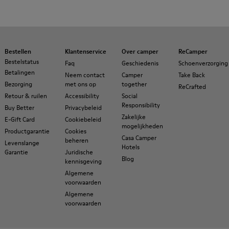
Bestellen
Klantenservice
Over camper
ReCamper
Bestelstatus
Faq
Geschiedenis
Schoenverzorging
Betalingen
Neem contact
Camper
Take Back
Bezorging
met ons op
together
ReCrafted
Retour & ruilen
Accessibility
Social
Responsibility
Buy Better
Privacybeleid
Zakelijke
E-Gift Card
Cookiebeleid
mogelijkheden
Productgarantie
Cookies
Casa Camper
beheren
Levenslange
Hotels
Garantie
Juridische
Blog
kennisgeving
Algemene
voorwaarden
Algemene
voorwaarden