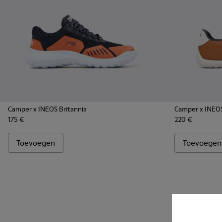
Camper x INEOS Britannia
Camper x INEOS
175 €
220 €
Toevoegen
Toevoegen