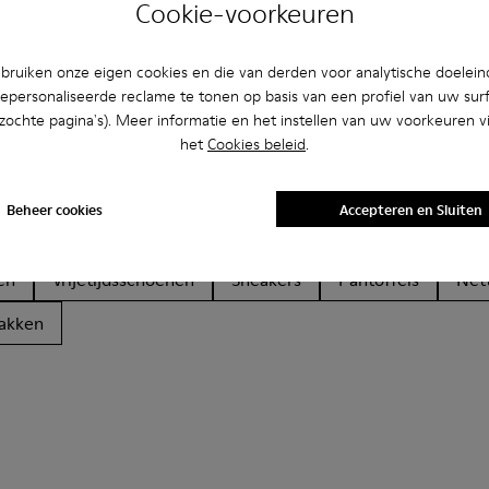
Cookie-voorkeuren
ruiken onze eigen cookies en die van derden voor analytische doelei
epersonaliseerde reclame te tonen op basis van een profiel van uw sur
bezochte pagina's). Meer informatie en het instellen van uw voorkeuren vi
ën
het
Cookies beleid
.
Beheer cookies
Accepteren en Sluiten
en schoenen
Ballerina’s
Veterschoen
Mocassins
en
Vrijetijdsschoenen
Sneakers
Pantoffels
Net
akken