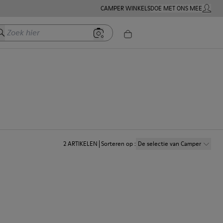
CAMPER WINKELS
DOE MET ONS MEE
MIJN A
oek hier
2
ARTIKELEN
Sorteren op
:
De selectie van Camper