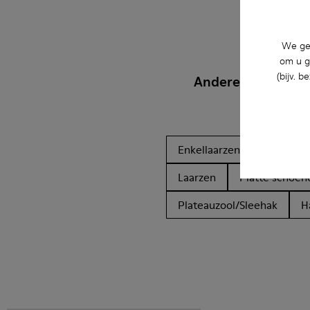
We geb
om u g
(bijv. 
Andere Categorie
Enkellaarzen
Niet-ler
Laarzen
Platte schoen
Plateauzool/Sleehak
H