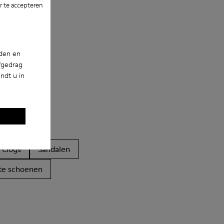
 te accepteren
nden en
fgedrag
ndt u in
Clogs
Sandalen
te schoenen