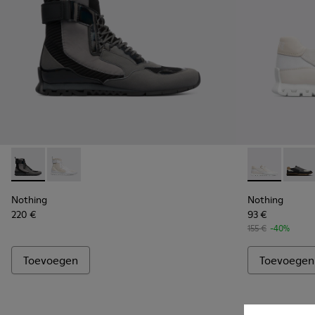
Nothing - K300264-001 - Multicolor
Nothing - K300264-004 - Multicolor
Nothing - K1
Nothi
Nothing
Nothing
220 €
93 €
155 €
-40%
Toevoegen
Toevoegen