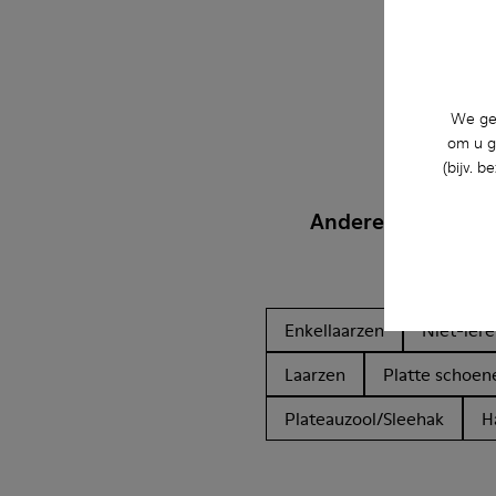
We geb
om u g
(bijv. 
Andere Categorie
Enkellaarzen
Niet-ler
Laarzen
Platte schoen
Plateauzool/Sleehak
H