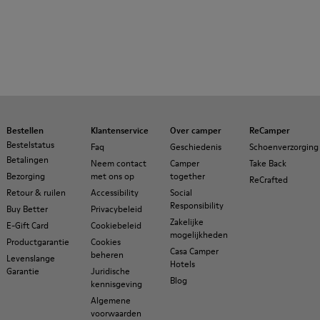
Bestellen
Klantenservice
Over camper
ReCamper
Bestelstatus
Faq
Geschiedenis
Schoenverzorging
Betalingen
Neem contact
Camper
Take Back
Bezorging
met ons op
together
ReCrafted
Retour & ruilen
Accessibility
Social
Responsibility
Buy Better
Privacybeleid
Zakelijke
E-Gift Card
Cookiebeleid
mogelijkheden
Productgarantie
Cookies
Casa Camper
beheren
Levenslange
Hotels
Garantie
Juridische
Blog
kennisgeving
Algemene
voorwaarden