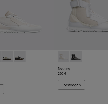
00436-024 - Witte en crèmekleurige herensneaker
ng - K100436-006Q
Nothing - K100436-001Q
Nothing - K100436-007Q
Nothing - K300264-004 - Mul
Nothing - K300264-00
Nothing
220 €
Toevoegen