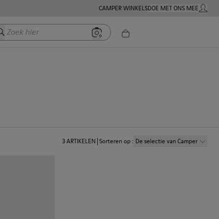
CAMPER WINKELS
DOE MET ONS MEE
MIJN A
oek hier
3
ARTIKELEN
Sorteren op
:
De selectie van Camper