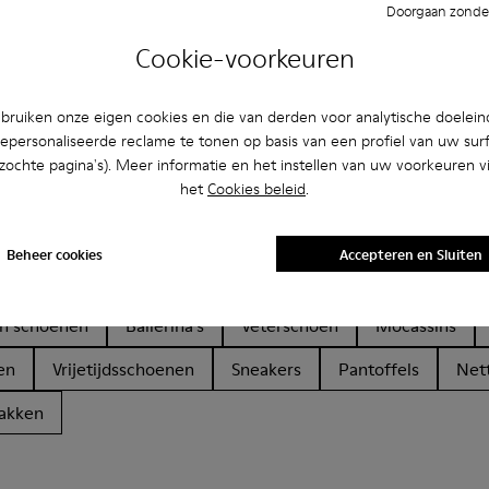
Doorgaan zonder
Cookie-voorkeuren
ruiken onze eigen cookies en die van derden voor analytische doelei
epersonaliseerde reclame te tonen op basis van een profiel van uw sur
bezochte pagina's). Meer informatie en het instellen van uw voorkeuren vi
het
Cookies beleid
.
ën
Beheer cookies
Accepteren en Sluiten
en schoenen
Ballerina’s
Veterschoen
Mocassins
en
Vrijetijdsschoenen
Sneakers
Pantoffels
Net
akken