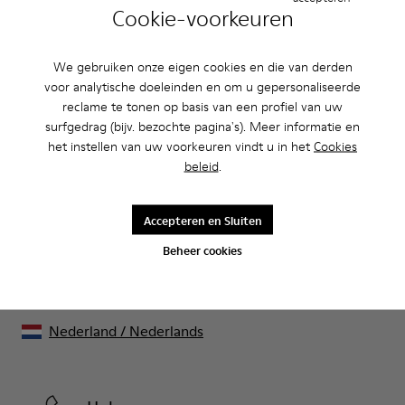
Cookie-voorkeuren
CAMPER
HEREN SCHOENEN
MAU VOOR HEREN
We gebruiken onze eigen cookies en die van derden
voor analytische doeleinden en om u gepersonaliseerde
reclame te tonen op basis van een profiel van uw
surfgedrag (bijv. bezochte pagina's). Meer informatie en
Uitverkoop: krijg 10% extra korting
het instellen van uw voorkeuren vindt u in het
Cookies
beleid
.
Ja, dat klopt. Als lid van onze community krijg je exclusieve
voordelen zoals kortingen, vroege toegang, uitnodigingen voor
events en nog veel, veel meer.
Accepteren en Sluiten
Kom erbij
Beheer cookies
Nederland
/
Nederlands