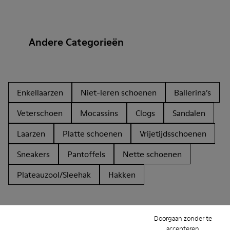
Andere Categorieën
Enkellaarzen
Niet-leren schoenen
Ballerina’s
Veterschoen
Mocassins
Clogs
Sandalen
Laarzen
Platte schoenen
Vrijetijdsschoenen
Sneakers
Pantoffels
Nette schoenen
Plateauzool/Sleehak
Hakken
Doorgaan zonder te
accepteren