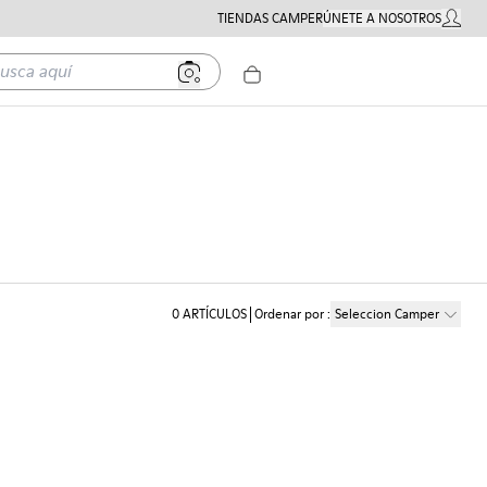
TIENDAS CAMPER
ÚNETE A NOSOTROS
MI CUE
a aquí
0
ARTÍCULOS
Ordenar por
:
Seleccion Camper