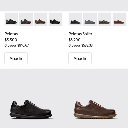
Pelotas - 16002-327 - Zapatos de piel grises para hombre.
Pelotas - 16002-337 - Zapatos multicolores de piel p
Pelotas - 16002-318 - Zapatos de piel marrón
Pelotas - 16002-317 - Zapatos negros d
Pelotas - 16002-288 - Blue
Pelotas Soller - K101003-001 
Pelotas - 16002-282 - B
Pelotas Soller - K1010
Pelotas - 16002-
Pelotas Soller 
Pelotas - 
Pelotas
Pelotas
Pelotas Soller
$5,500
$3,200
6 pagos $916.67
6 pagos $533.33
Añadir
Añadir