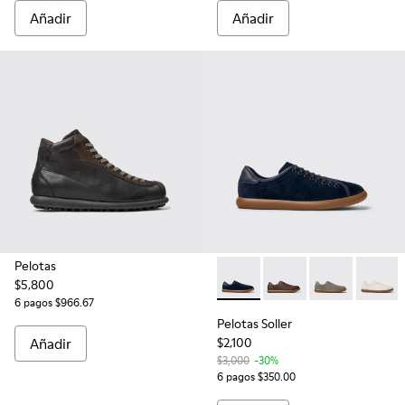
Añadir
Añadir
Pelotas
$5,800
Pelotas Soller - K100974-015
Pelotas Soller - K100
Pelotas Soller
Pelotas
6 pagos $966.67
Pelotas Soller
Añadir
$2,100
$3,000
-30%
6 pagos $350.00