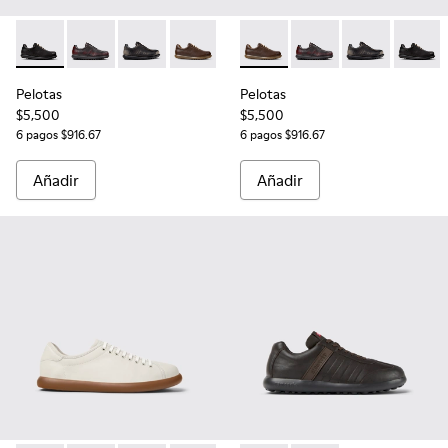
Pelotas - 16002-317 - Zapatos negros de piel de curtición ve
Pelotas - 16002-337 - Zapatos multicolores de piel p
Pelotas - 16002-327 - Zapatos de piel grises 
Pelotas - 16002-318 - Zapatos de piel
Pelotas - 16002-288 - Blue
Pelotas - 16002-318 - Zapato
Pelotas - 16002-282 - B
Pelotas - 16002-337 -
Pelotas - 16002-
Pelotas - 1600
Pelotas - 
Pelotas
Pelotas
Pelotas
$5,500
$5,500
6 pagos $916.67
6 pagos $916.67
Añadir
Añadir