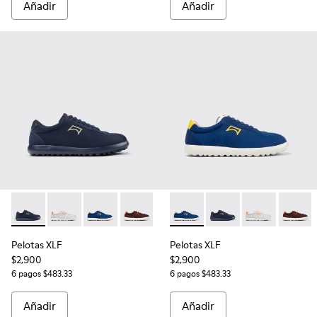
Añadir
Añadir
Pelotas XLF - K101019-022 - Sneakers de tejido y nobuk azul
Pelotas XLF - K101019-020 - Sneakers de tejido y nob
Pelotas XLF - K101019-019 - Sneakers de tejid
Pelotas XLF - K101019-012
Pelotas XLF - K101019-019 - 
Pelotas XLF - K101019
Pelotas XLF - 
Pelotas
Pelotas XLF
Pelotas XLF
$2,900
$2,900
6 pagos $483.33
6 pagos $483.33
Añadir
Añadir