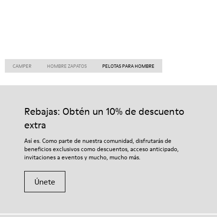
CAMPER
HOMBRE ZAPATOS
PELOTAS PARA HOMBRE
Rebajas: Obtén un 10% de descuento
extra
Así es. Como parte de nuestra comunidad, disfrutarás de
beneficios exclusivos como descuentos, acceso anticipado,
invitaciones a eventos y mucho, mucho más.
Únete