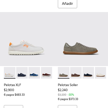
Añadir
Pelotas XLF - K101019-020 - Sneakers de tejido y nobuk mult
Pelotas XLF - K101019-022 - Sneakers de tejido y nob
Pelotas XLF - K101019-019 - Sneakers de tejid
Pelotas XLF - K101019-012
Pelotas Soller - K100974-017 
Pelotas Soller - K100
Pelotas Soller
Pelotas
Pelotas XLF
Pelotas Soller
$2,900
$2,240
6 pagos $483.33
$3,200
-30%
6 pagos $373.33