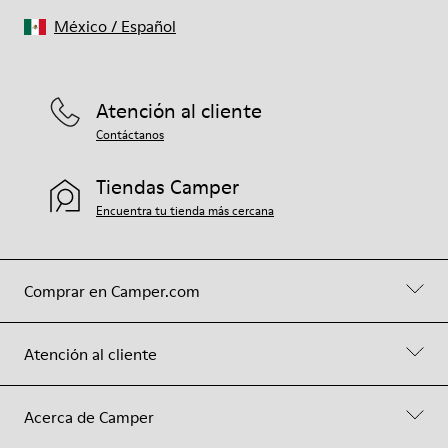
México
/
Español
Atención al cliente
Contáctanos
Tiendas Camper
Encuentra tu tienda más cercana
Comprar en Camper.com
Atención al cliente
Acerca de Camper