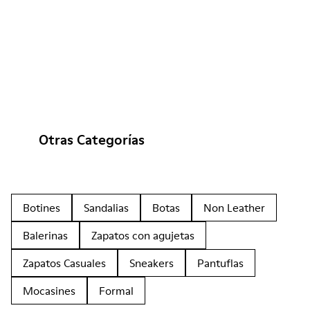
Otras Categorías
Botines
Sandalias
Botas
Non Leather
Balerinas
Zapatos con agujetas
Zapatos Casuales
Sneakers
Pantuflas
Mocasines
Formal