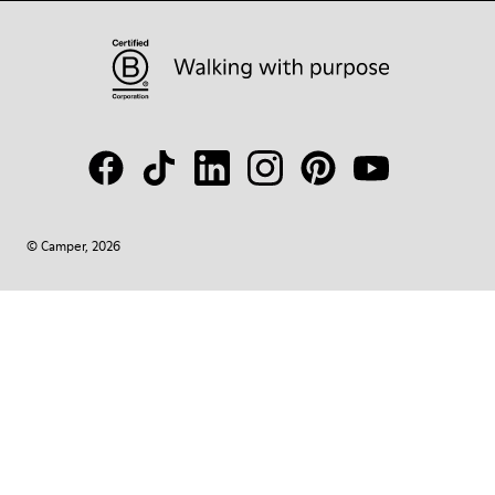
© Camper, 2026