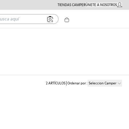
TIENDAS CAMPER
ÚNETE A NOSOTROS
MI CUE
a aquí
2
ARTÍCULOS
Ordenar por
:
Seleccion Camper