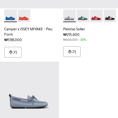
Camper x ISSEY MIYAKE - Peu Form - K201849-004 -
Camper x ISSEY MIYAKE - Peu Form - K201849-005
Pelotas Soller - K201
Pelotas Soller - K201
Pelotas Soller
Pelotas
Camper x ISSEY MIYAKE - Peu
Pelotas Soller
Form
₩215,600
₩598,000
₩308,000
-30%
추가
추가