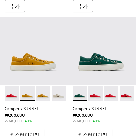
추가
추가
Camper x SUNNEI - K100996-999-S044 - 남성 블루 컬
Camper x SUNNEI - K100996-999-S022 - 남
Camper x SUNNEI - K100996-002
Camper x SUNNEI - K100996-005
Camper x SUNNEI - K1009
Camper x SUNNEI - K10
Camper x SUNNEI - K10
Camper x SUNNEI - K
Camper x SUNN
Camper x S
Camper 
Campe
Camper x SUNNEI
Camper x SUNNEI
₩208,800
₩208,800
₩348,000
-40%
₩348,000
-40%
커스터마이징
커스터마이징