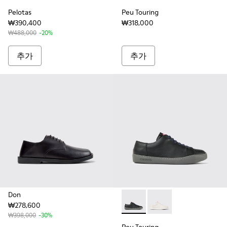
Pelotas
Peu Touring
₩390,400
₩318,000
₩488,000
-20%
추가
추가
Don
₩278,600
Peu Touring - K100479
Peu Touring - K10047
₩398,000
-30%