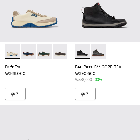
Drift Trail - K100864-055 - 남성용 베이지 텍스타일 & 누
Drift Trail - K100864-051
Drift Trail - K100864-045
Drift Trail - K100864-035
Drift Trail - K100864-
Peu Pista GM GORE-TEX
Drift Trail - K10
Peu Pista GM GORE-T
Drift Trail 
Drift Trail
Peu Pista GM GORE-TEX
₩368,000
₩390,600
₩558,000
-30%
추가
추가