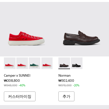
Camper x SUNNEI - K100996-999-S011 - 남성 레드 컬러
Camper x SUNNEI - K100996-001
Camper x SUNNEI - K100996-999-S033
Camper x SUNNEI - K100996-99
Camper x SUNNEI - K100996-0
Norman - K101001-005
Camper x SUNNEI - 
Norman - K101001
Camper x SUN
Camper x 
Camper x SUNNEI
Norman
₩208,800
₩302,400
₩348,000
-40%
₩378,000
-20%
커스터마이징
추가