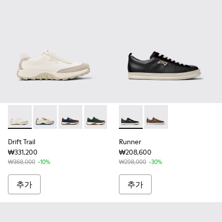
Drift Trail - K100864-007 - 남성용 화이트 & 베이지 텍
Drift Trail - K100864-055 - 남성용 베이지 텍스
Drift Trail - K100864-051
Drift Trail - K100864-045
Drift Trail - K100864-035
Runner - K101052-002
Drift Trail - K10
Runner - K101052-00
Drift Trail 
Drift Trail
Runner
₩331,200
₩208,600
₩368,000
-10%
₩298,000
-30%
추가
추가