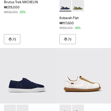
Brutus Trek MICHELIN
₩219,000
Kobarah Flat - K100957-0
Kobarah Flat - K1009
₩438,000
-50%
Kobarah Flat
₩117,600
₩168,000
-30%
추가
추가