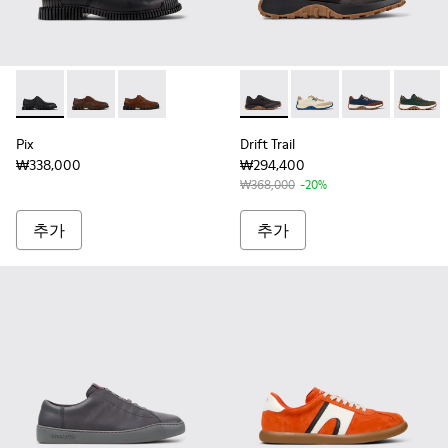
Pix - K101076-001 - 남성용 블랙 가죽 소재 슈즈
Pix - K101076-010
Pix - K101076-005
Drift Trail - K100864
Drift Trail - K1
Drift Trail - K
Drift T
Pix
Drift Trail
₩338,000
₩294,400
₩368,000
-20%
추가
추가