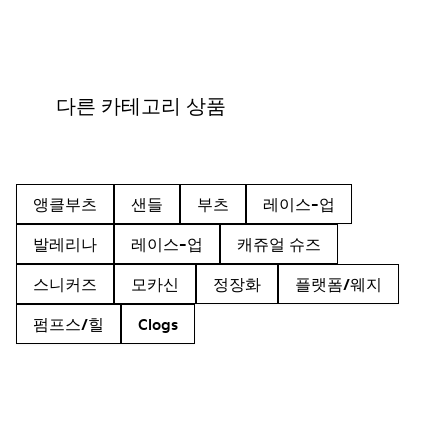
다른 카테고리 상품
앵클부츠
샌들
부츠
레이스-업
발레리나
레이스-업
캐쥬얼 슈즈
스니커즈
모카신
정장화
플랫폼/웨지
펌프스/힐
Clogs