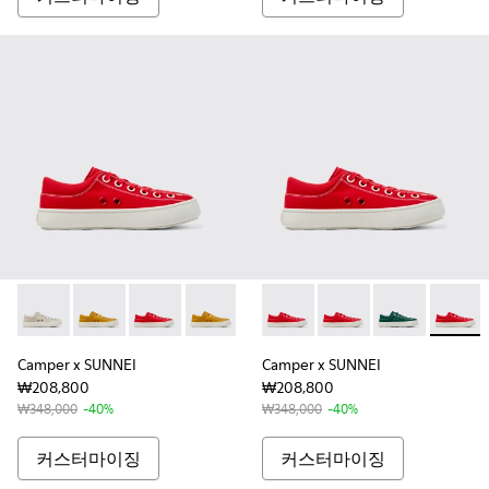
Camper x SUNNEI - K100996-005
Camper x SUNNEI - K100996-002
Camper x SUNNEI - K100996-999-S044
Camper x SUNNEI - K100996-99
Camper x SUNNEI - K1009
Camper x SUNNEI - K10
Camper x SUNNEI - K10
Camper x SUNNEI - K
Camper x SUNN
Camper x SU
Camper 
Campe
Camper x SUNNEI
Camper x SUNNEI
₩208,800
₩208,800
₩348,000
-40%
₩348,000
-40%
커스터마이징
커스터마이징