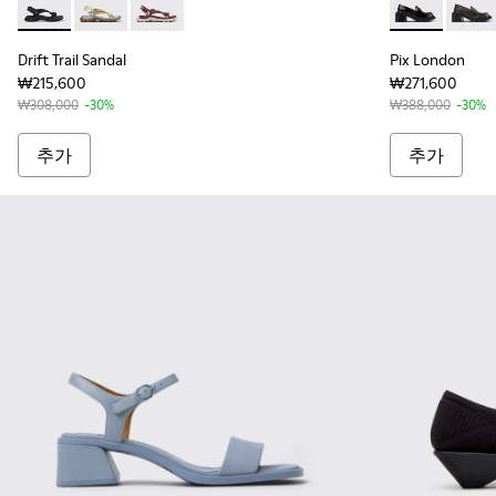
Drift Trail Sandal - K201879-001 - 여성용 블랙 컬러 텍스
Drift Trail Sandal - K201879-004 - 여성용 브라
Drift Trail Sandal - K201879-003
Pix London
Pix L
Drift Trail Sandal
Pix London
₩215,600
₩271,600
₩308,000
-30%
₩388,000
-30%
추가
추가