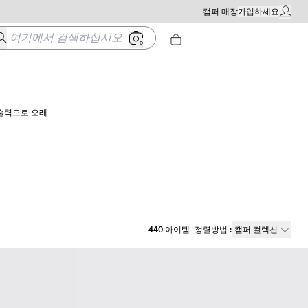
캠퍼 매장
가입하세요
내 계정 
여기에서 검색하십시오
기술력으로 오래
440
아이템
정렬방법
:
캠퍼 컬렉션