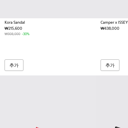
Kora Sandal
Camper x ISSEY
₩215,600
₩438,000
₩308,000
-30%
추가
추가