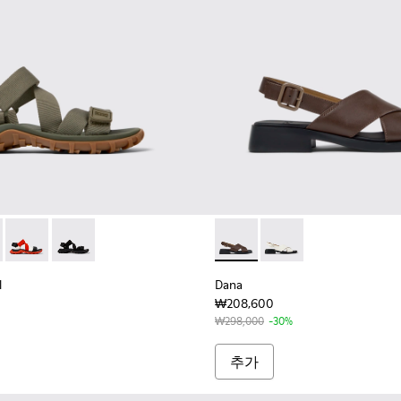
l Sandal - K201780-005 - 여성 그린 컬러 리사이클 PET 소재 샌들
Trail Sandal - K201780-009
Drift Trail Sandal - K201780-002
Drift Trail Sandal - K201780-001
Dana - K201600-009 -
Dana - K201600-
l
Dana
₩208,600
₩298,000
-30%
추가