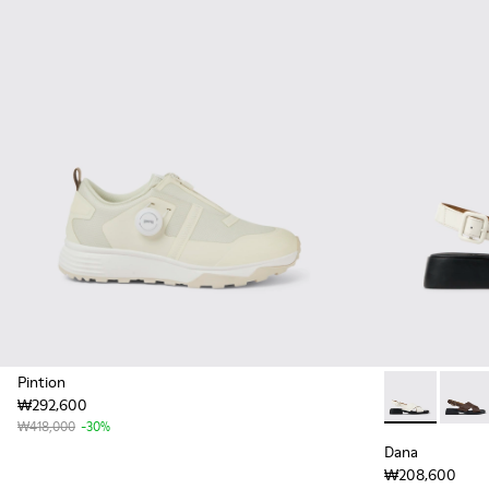
Pintion
₩292,600
Dana - K2
Dana
₩418,000
-30%
Dana
₩208,600