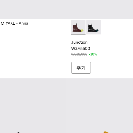
 MIYAKE - Anna
Junction - K400779-00
Junction - K400779-0
Junction
₩376,600
₩538,000
-30%
추가