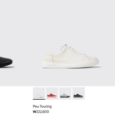
21 - 여성용 블랙 가죽 소재 슈즈
031
K201365-030
ina - K201365-024
Peu Touring - K200877-038 - 여성용 
Peu Touring - K200877-056
Peu Touring - K200877-054
Peu Touring - K200877
Peu Touring
₩222,600