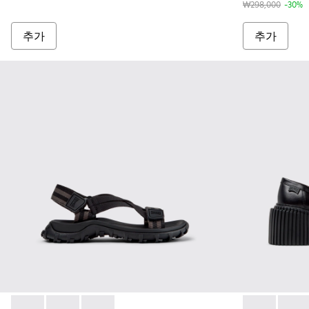
₩298,000
-30%
추가
추가