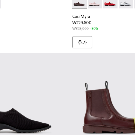
타일 소재 샌들
운 컬러 텍스타일 소재 샌들
 - K201811-001 - 여성용 블랙 가죽 소재 모카신
ondon - K201811-004
Casi Myra - K201629-0
Casi Myra - K201629-
Casi Myra - K
Casi My
Casi Myra
₩229,600
₩328,000
-30%
추가