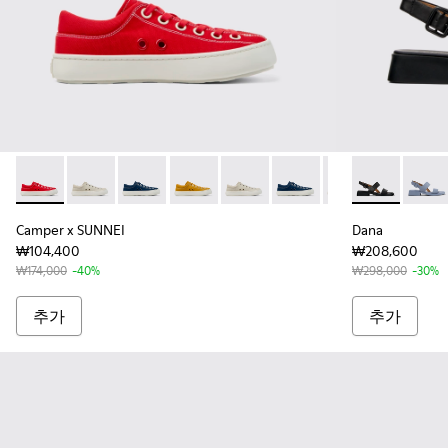
Camper x SUNNEI - K201700-001 - 여성 레드 컬러 텍스타
Camper x SUNNEI - K201700-005
Camper x SUNNEI - K201700-004
Camper x SUNNEI - K201700-00
Camper x SUNNEI - K201700-9
Camper x SUNNEI - K20
Camper x SUNNEI
Dana - K2
Camper x 
Dana 
Ca
Camper x SUNNEI
Dana
₩104,400
₩208,600
₩174,000
-40%
₩298,000
-30%
추가
추가