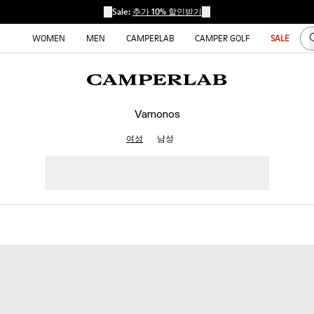
Sale:
추가 10% 할인받기
WOMEN
MEN
CAMPERLAB
CAMPER GOLF
SALE
Vamonos
여성
남성