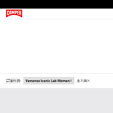
Vamonos Iconic Lab Women
초기화
필터
(1)