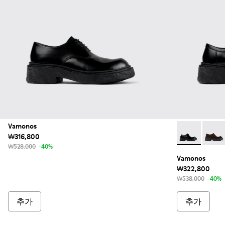
Vamonos
₩316,800
Vamonos -
Vamo
₩528,000
-40%
Vamonos
₩322,800
₩538,000
-40%
추가
추가