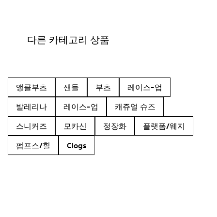
다른 카테고리 상품
앵클부츠
샌들
부츠
레이스-업
발레리나
레이스-업
캐쥬얼 슈즈
스니커즈
모카신
정장화
플랫폼/웨지
펌프스/힐
Clogs