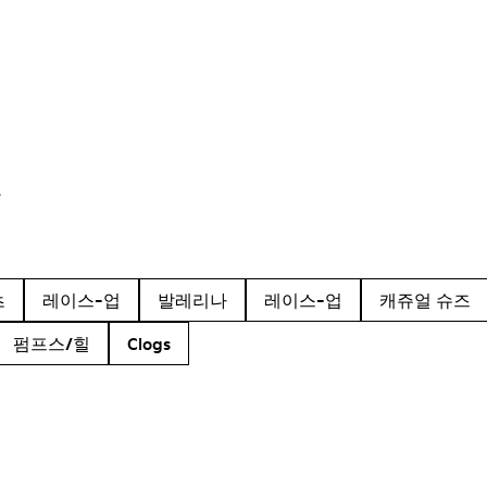
품
츠
레이스-업
발레리나
레이스-업
캐쥬얼 슈즈
펌프스/힐
Clogs