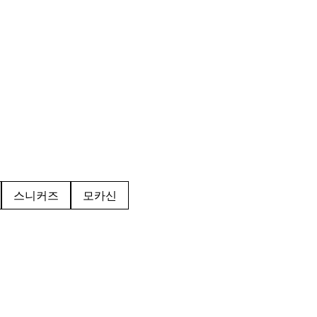
스니커즈
모카신