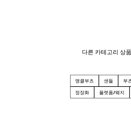
다른 카테고리 상
앵클부츠
샌들
부
정장화
플랫폼/웨지