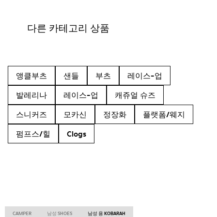
다른 카테고리 상품
앵클부츠
샌들
부츠
레이스-업
발레리나
레이스-업
캐쥬얼 슈즈
스니커즈
모카신
정장화
플랫폼/웨지
펌프스/힐
Clogs
CAMPER
남성 SHOES
남성 용 KOBARAH