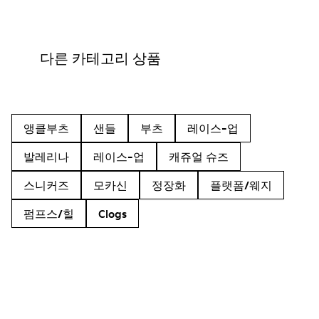
다른 카테고리 상품
앵클부츠
샌들
부츠
레이스-업
발레리나
레이스-업
캐쥬얼 슈즈
스니커즈
모카신
정장화
플랫폼/웨지
펌프스/힐
Clogs