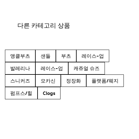
다른 카테고리 상품
앵클부츠
샌들
부츠
레이스-업
발레리나
레이스-업
캐쥬얼 슈즈
스니커즈
모카신
정장화
플랫폼/웨지
펌프스/힐
Clogs