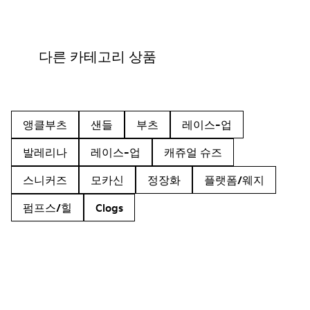
다른 카테고리 상품
앵클부츠
샌들
부츠
레이스-업
발레리나
레이스-업
캐쥬얼 슈즈
스니커즈
모카신
정장화
플랫폼/웨지
펌프스/힐
Clogs