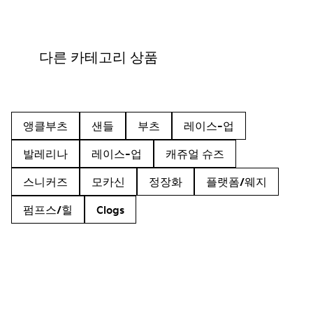
다른 카테고리 상품
앵클부츠
샌들
부츠
레이스-업
발레리나
레이스-업
캐쥬얼 슈즈
스니커즈
모카신
정장화
플랫폼/웨지
펌프스/힐
Clogs