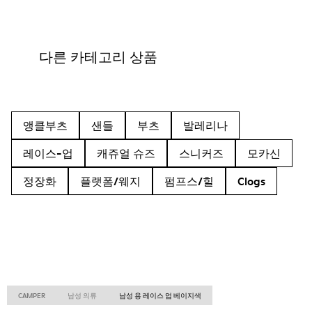
다른 카테고리 상품
앵클부츠
샌들
부츠
발레리나
레이스-업
캐쥬얼 슈즈
스니커즈
모카신
정장화
플랫폼/웨지
펌프스/힐
Clogs
CAMPER
남성 의류
남성 용 레이스 업 베이지색