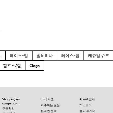
품
츠
레이스-업
발레리나
레이스-업
캐쥬얼 슈즈
펌프스/힐
Clogs
Shopping on
고객 지원
About 캠퍼
camper.com
자주하는 질문
히스토리
주문확인
온라인 문의
캠퍼 투게더