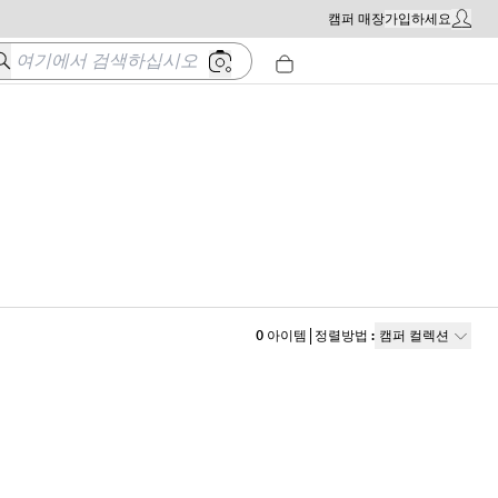
캠퍼 매장
가입하세요
내 계정 
여기에서 검색하십시오
0
아이템
정렬방법
:
캠퍼 컬렉션