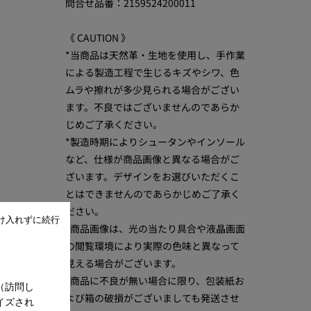
問合せ品番：2159524200011
《 CAUTION 》
*当商品は天然革・生地を使用し、手作業
による製造工程で生じるキズやシワ、色
ムラや擦れが多少見られる場合がござい
ます。不良ではございませんのであらか
じめご了承ください。
*製造時期によりシュータンやインソール
など、仕様が商品画像と異なる場合がご
ざいます。デザインをお選びいただくこ
とはできませんのであらかじめご了承く
ださい。
け入れずに続行
*商品画像は、光の当たり具合や液晶画面
の閲覧環境により実際の色味と異なって
見える場合がございます。
*商品に不良が無い場合に限り、包装紙お
（訪問し
よび箱の破損がございましても発送させ
イズされ