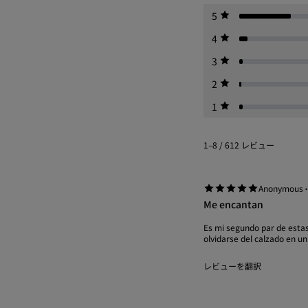
5
4
3
2
1
1–8 / 612 レビュー
Anonymous
Me encantan
Es mi segundo par de estas
olvidarse del calzado en un 
レビューを翻訳