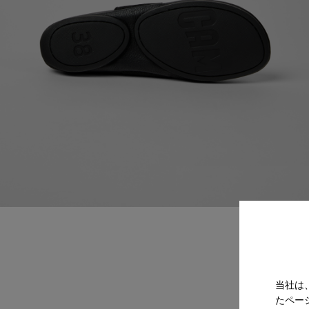
当社は
たペー