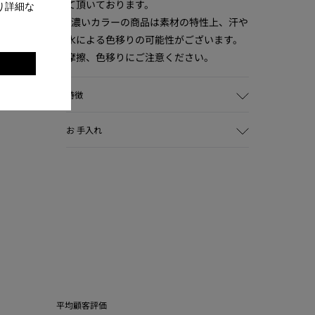
て頂いております。
り詳細な
。
*濃いカラーの商品は素材の特性上、汗や
水による色移りの可能性がございます。
摩擦、色移りにご注意ください。
特徴
主な素材
お 手入れ
牛革 85.3% / リサイクルPET 12.35% / ラ
テックスラバー 2.35%
カラー
ブラック
Camperの靴は、厳選された高品質な素
アウトソール/特徴
材を使用して丁寧に作られています。適
ラバーアウトソール(リサイクル 20%)
切なシューケア製品を使用することで、
インソール
靴を保護し長持ちさせることができま
EVAフットベッド
す。
ライニング素材
- リサイクルPET 51.46%
靴の手入れ方法の詳細な手順について
- PU 24.2%
は、
靴の手入れガイド
をご覧ください。
平均顧客評価
- リサイクルコットン 14.44%