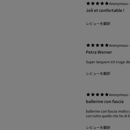
Anonymous
Joli et confortable !
レビューを翻訳
Anonymous
Petra Werner
Super bequem ich trage die
レビューを翻訳
Anonymous
ballerine con fascia
ballerine con fascia molto 
con tutto quello che ho di l
レビューを翻訳