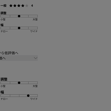
- ビスコース 8.24%
一般
4
- ラテックスラバー 1.66%
調整
小型
大型
幅
ナロー
ワイド
価から低評価へ
価へ
調整
小型
大型
幅
ナロー
ワイド