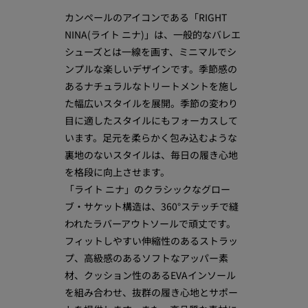
カンペールのアイコンである「RIGHT
NINA(ライト ニナ)」は、一般的なバレエ
シューズとは一線を画す、ミニマルでシ
ンプルな楽しいデザインです。季節感の
あるナチュラルなトリートメントを施し
た幅広いスタイルを展開。季節の変わり
目に適したスタイルにもフォーカスして
います。足元を柔らかく包み込むような
裏地のないスタイルは、毎日の履き心地
を格段に向上させます。
「ライト ニナ」のクラシックなグロー
ブ・サケット構造は、360°ステッチで縫
われたラバーアウトソールで頑丈です。
フィットしやすい伸縮性のあるストラッ
プ、高級感のあるソフトなアッパー素
材、クッション性のあるEVAインソール
を組み合わせ、抜群の履き心地とサポー