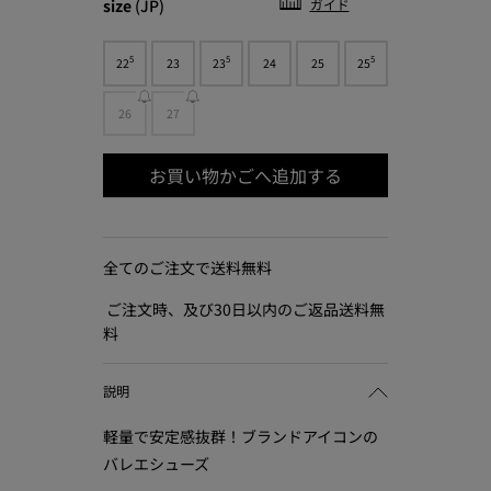
size
(JP)
ガイド
5
5
5
22
23
23
24
25
25
26
27
お買い物かごへ追加する
全てのご注文で送料無料
ご注文時、及び30日以内のご返品送料無
料
説明
軽量で安定感抜群！ブランドアイコンの
バレエシューズ