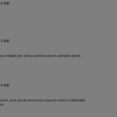
·
6 年前
·
3 年前
ses Modell seit Jahren und bin extrem zufrieden damit.
·
6 年前
carine...io le uso da anni ormai e questo colore è abbinabile
ino.