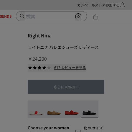
カンペールストア
参加する
マイ・ア
検索
RIENDS
Right Nina
ライトニナ バレエシューズ レディース
￥24,200
612 レビューを見る
さらに10%OFF
Right Nina - 21595-268
Right Nina - 21595-265
Right Nina - 21595-258
Right Nina - 215
Choose your
women
靴 の サイズ