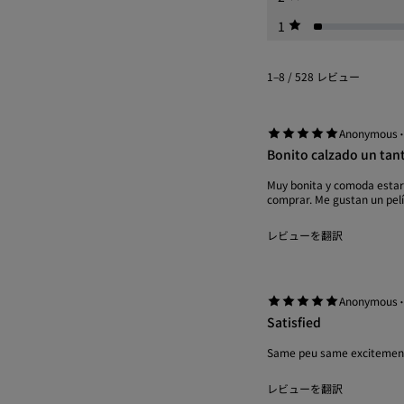
1
1–8 / 528 レビュー
Anonymous
Bonito calzado un tan
Muy bonita y comoda estaría 
comprar. Me gustan un pelí
レビューを翻訳
Anonymous
Satisfied
Same peu same excitement!
レビューを翻訳