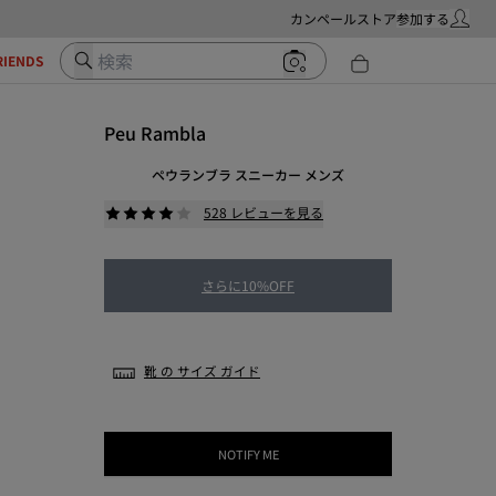
カンペールストア
参加する
マイ・ア
検索
RIENDS
Peu Rambla
ペウランブラ スニーカー メンズ
528 レビューを見る
さらに10%OFF
靴 の サイズ ガイド
NOTIFY ME