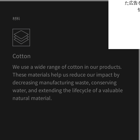
た広告
材料
Cotton
We use a wide range of cotton in our products.
These materials help us reduce our impact by
decreasing manufacturing waste, conserving
water, and extending the lifecycle of a valuable
natural material.