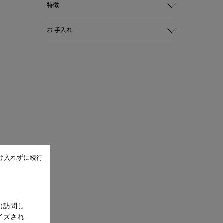
特徴
主な素材
お 手入れ
リサイクルコットン
カラー
ブルー
アウトソール / 特徴
当社の靴は厳選された高級素材から作ら
グリップ力に優れたラバー
れています。適切な靴ケア製品を使用す
フィットしやすい伸縮性のあるストラッ
ることで靴を保護し、より長持ちさせる
プ
ことができます。
インソール
Ortholite®(オーソライト社)製 - リサイク
靴のお手入れ方法の詳細については
靴ケ
ル素材を使用したフットベッド
ア ガイド
をご覧ください。
ライニング素材
- リサイクル素材混合のテキスタイル
け入れずに続行
60%
- 100％リサイクルPET素材のテキスタイ
ル 40%
（訪問し
イズされ