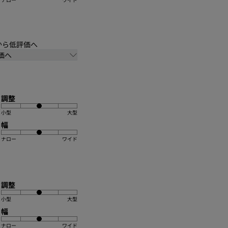
価から低評価へ
価へ
調整
小型
大型
幅
ナロー
ワイド
調整
小型
大型
幅
ナロー
ワイド