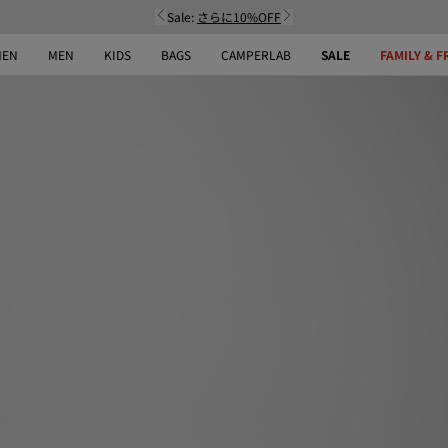
Sale:
さらに10%OFF
EN
MEN
KIDS
BAGS
CAMPERLAB
SALE
FAMILY & F