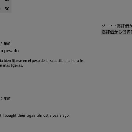
50
ソート : 高評
高評価から低評
·
3 年前
to pesado
bien fijarse en el peso de la zapatilla a la hora fe
n más ligeras.
·
2 年前
I bought them again almost 3 years ago..