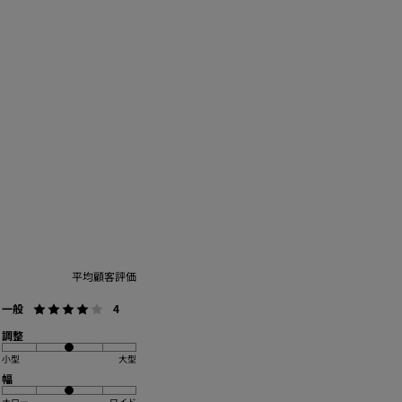
平均顧客評価
一般
4
調整
小型
大型
幅
ナロー
ワイド