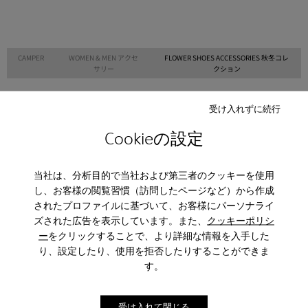
CAMPER
WOMEN & MEN アクセ
FLOWER SHOES ACCESSORIES 秋冬コレ
サリー
クション
受け入れずに続行
Sale: さらに10%OFF
Cookieの設定
コミュニティに参加すると、割引、早期アクセス、イベント招待
など、会員限定特典をお楽しみいただけます。
当社は、分析目的で当社および第三者のクッキーを使用
し、お客様の閲覧習慣（訪問したページなど）から作成
参加する
されたプロファイルに基づいて、お客様にパーソナライ
ズされた広告を表示しています。また、
クッキーポリシ
ー
をクリックすることで、より詳細な情報を入手した
り、設定したり、使用を拒否したりすることができま
す。
日本
/
日本語
受け入れて閉じる