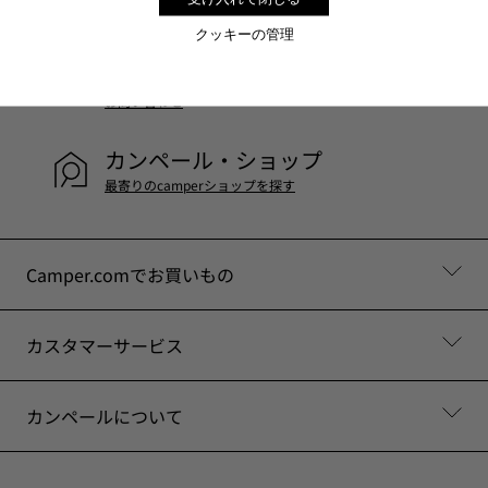
Customer Service
クッキーの管理
メールでのお問い合わせのみとさせていただきます。 月
曜日～金曜日 10時～18時 祝祭日と年末年始を除く
お問い合わせ
カンペール・ショップ
最寄りのcamperショップを探す
Camper.comでお買いもの
カスタマーサービス
カンペールについて