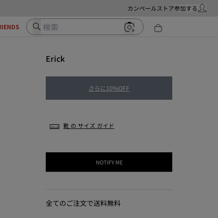
カンペールストア
参加する
マイ・ア
検索
RIENDS
Erick
さらに10%OFF
靴 の サイズ ガイド
NOTIFY ME
全てのご注文で送料無料