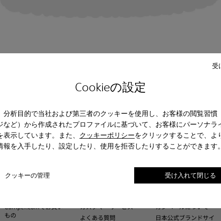
受
Cookieの設定
、分析目的で当社および第三者のクッキーを使用し、お客様の閲覧習慣
ジなど）から作成されたプロファイルに基づいて、お客様にパーソナラ
を表示しています。また、
クッキーポリシー
をクリックすることで、よ
情報を入手したり、設定したり、使用を拒否したりすることができます
クッキーの管理
受け入れて閉じる
Camper.comでお買い
カスタマーサービス
カンペールについて
もの
よくある質問
日本公式ブランドサイ