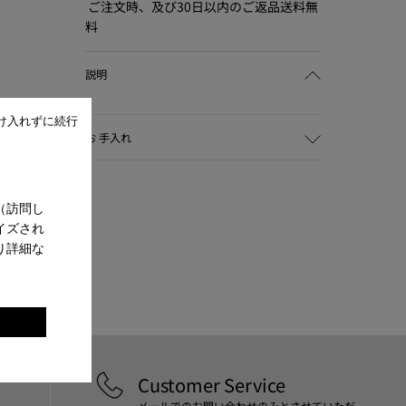
ご注文時、及び30日以内のご返品送料無
料
説明
け入れずに続行
お 手入れ
（訪問し
当社の靴は厳選された高級素材から作ら
イズされ
れています。適切な靴ケア製品を使用す
り詳細な
ることで靴を保護し、より長持ちさせる
。
ことができます。
靴のお手入れ方法の詳細については
靴ケ
ア ガイド
をご覧ください。
Customer Service
メールでのお問い合わせのみとさせていただ