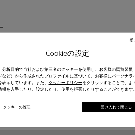
ー
受
Cookieの設定
レザー
Lace-Up
モカシン
サンダル
ブーツ
スニーカー
フォーマルシューズ
、分析目的で当社および第三者のクッキーを使用し、お客様の閲覧習慣
ジなど）から作成されたプロファイルに基づいて、お客様にパーソナラ
を表示しています。また、
クッキーポリシー
をクリックすることで、よ
情報を入手したり、設定したり、使用を拒否したりすることができます
クッキーの管理
受け入れて閉じる