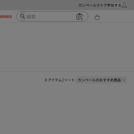
カンペールストア
参加する
マイ・ア
検索
RIENDS
0
アイテム
ソート
:
カンペールのおすすめ商品