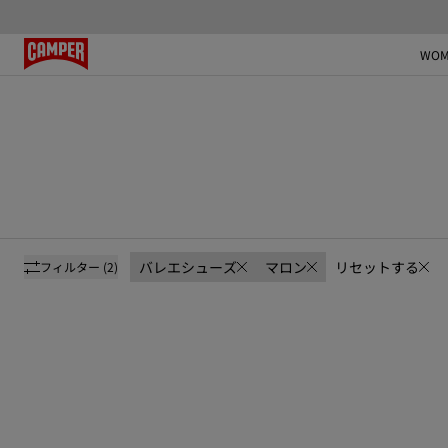
WOM
バレエシューズ
マロン
リセットする
フィルター
(2)