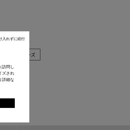
け入れずに続行
フラットシューズ
（訪問し
イズされ
り詳細な
。