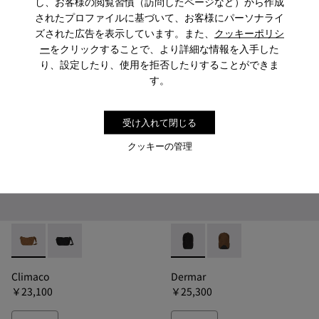
し、お客様の閲覧習慣（訪問したページなど）から作成
￥19,800
￥23,100
されたプロファイルに基づいて、お客様にパーソナライ
ズされた広告を表示しています。また、
クッキーポリシ
追加
追加
ー
をクリックすることで、より詳細な情報を入手した
り、設定したり、使用を拒否したりすることができま
す。
受け入れて閉じる
クッキーの管理
Climaco - B1338-049 - クリマコ ショルダーバッグ
Climaco - B1338-011 - クリマコ ショルダーバッグ
Dermar - B1340-011 - 
Dermar - B1340-
Climaco
Dermar
￥23,100
￥25,300