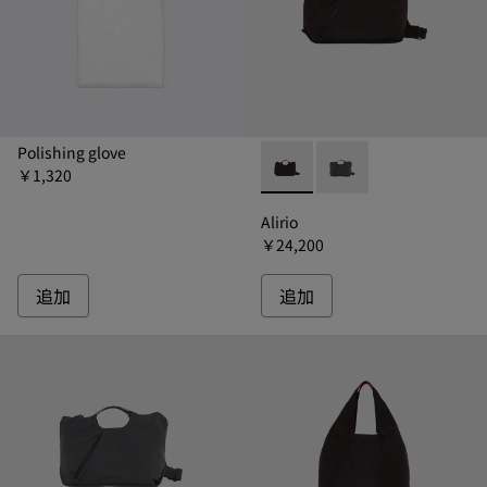
Polishing glove
￥1,320
Alirio - B1320-111 -
Alirio - B1320-
Alirio
￥24,200
追加
追加