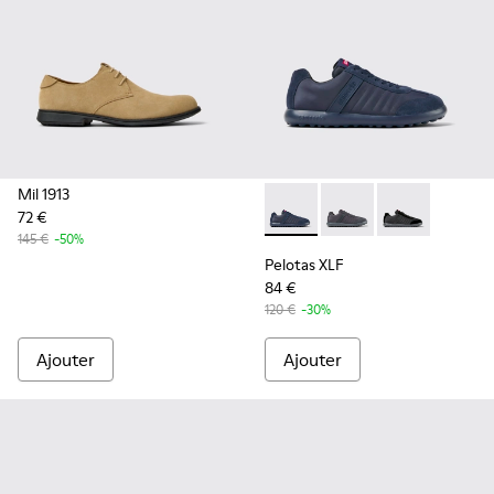
Mil 1913
72 €
Pelotas XLF - K100751-001 - 
Pelotas XLF - K10075
Pelotas XLF -
145 €
-50%
Pelotas XLF
84 €
120 €
-30%
Ajouter
Ajouter