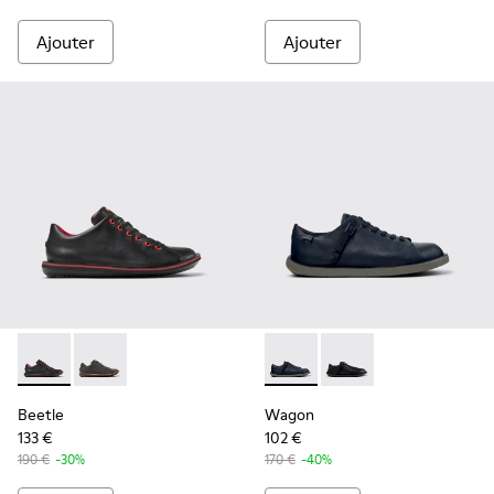
Ajouter
Ajouter
Beetle - 18648-074 - Chaussures en cuir noir pour homme.
Beetle - 18648-071 - Chaussures en cuir velours gri
Wagon - K101101-003 - Chauss
Wagon - K101101-001 -
Beetle
Wagon
133 €
102 €
190 €
-30%
170 €
-40%