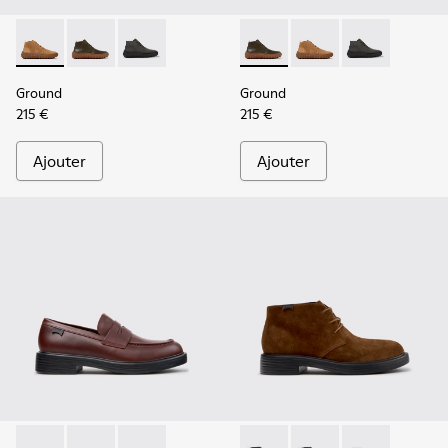
Ground - K300330-019 - Bottines en cuir velours marron p
Ground - K300330-020 - Bottines en cuir vert pour 
Ground - K300330-006
Ground - K300330-020 - Bott
Ground - K300330-019
Ground - K30
Ground
Ground
215 €
215 €
Ajouter
Ajouter