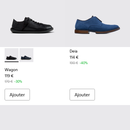
Deia
114 €
Wagon - K101101-001 - Chaussures en cuir et textile noires
Wagon - K101101-003 - Chaussures en cuir et textile
190 €
-40%
Wagon
119 €
170 €
-30%
Ajouter
Ajouter