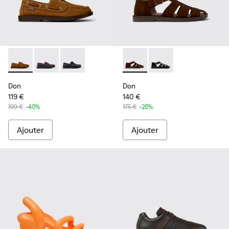
Don - K101013-005 - Mocassins bateau en cuir nubuck mar
Don - K101013-006 - Mocassins bateau en nubuck bl
Don - K101013-004
Don - K101011-004 - Sandal
Don - K101011-001
Don
Don
119 €
140 €
199 €
-40%
175 €
-20%
Ajouter
Ajouter