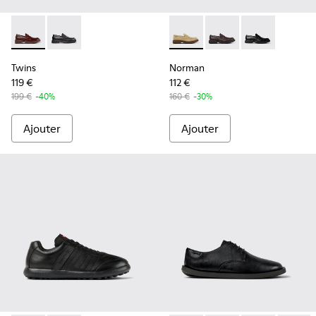
Twins - K101088-002 - Mocassins bateau en cuir marron P
Twins - K101088-001 - Mocassins en cuir noir Pour 
Norman - K101001-008 - Cha
Norman - K101001-00
Norman - K101
Twins
Norman
119 €
112 €
199 €
-40%
160 €
-30%
Ajouter
Ajouter