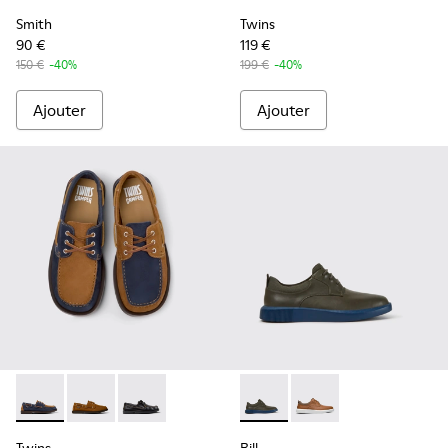
Smith
Twins
90 €
119 €
150 €
-40%
199 €
-40%
Ajouter
Ajouter
Twins - K101013-006 - Mocassins bateau en nubuck bleu et
Twins - K101013-005 - Mocassins bateau en cuir nu
Twins - K101013-004
Bill - K100655-015 - Chaussure
Bill - K100655-010 -