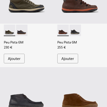
Peu Pista GM - K300556-002 - Chaussures en cuir velours et
Peu Pista GM - K300556-001 - Chaussures grises en c
Peu Pista GM - K300557-003
Peu Pista GM - K3005
Peu Pista GM
Peu Pista GM
230 €
255 €
Ajouter
Ajouter