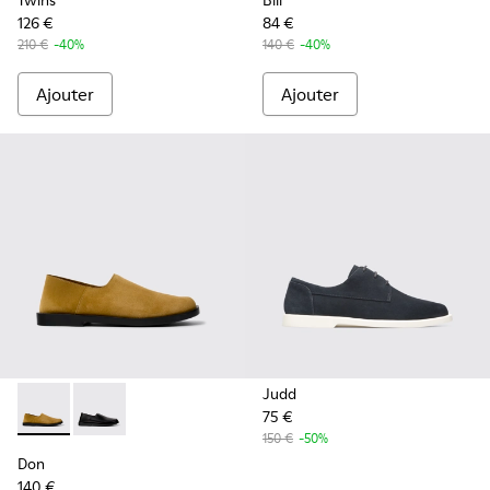
Twins
Bill
126 €
84 €
210 €
-40%
140 €
-40%
Ajouter
Ajouter
Judd
75 €
Don - K101089-002 - Chaussures en daim marron Pour hom
Don - K101089-001
150 €
-50%
Don
140 €