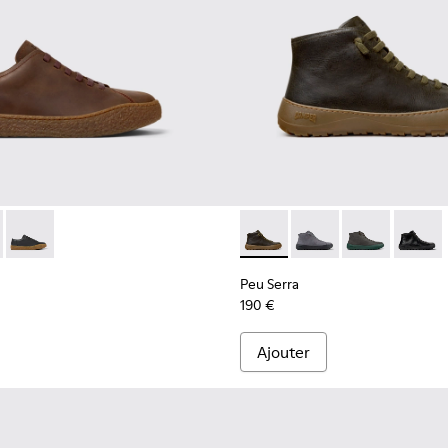
our homme.
eaux Pour homme.
-008
300467-006
- K100927-013 - Chaussures en nubuck marron pour homme.
no - K300467-005
erreno - K100927-020 - Chaussures en nubuck gris pour homme
Peu Terreno - K100927-001
Peu Serra - K300541-004 - Bo
Peu Serra - K300541-
Peu Serra - K
Peu Ser
Peu Serra
190 €
Ajouter