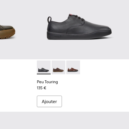
.
ttines en cuir régénératif vertes pour homme.
005
300541-003
ra - K300541-001 - Bottines en cuir noir pour homme.
Peu Touring - K100977-004 - Baskets en cui
Peu Touring - K100977-009 - Baskets
Peu Touring - K100977-006
Peu Touring
135 €
Ajouter