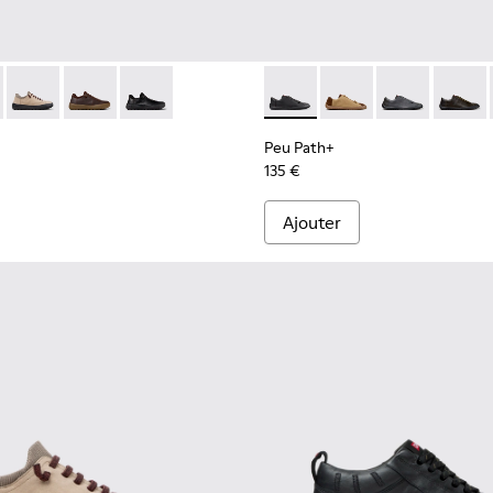
ron pour homme.
rs verts pour homme.
101075-010 - Chaussures marron en cuir régénératif et textile
rra - K101075-013 - Chaussures grises en cuir et textile pour 
Peu Serra - K101075-011 - Chaussures en cuir velours et texti
Peu Serra - K101075-005
Peu Serra - K101075-001 - Chaussures noires et 
Peu Path+ - K101114-002 - C
Peu Path+ - K101114-
Peu Path+ - K1
Peu Pat
Peu Path+
135 €
Ajouter