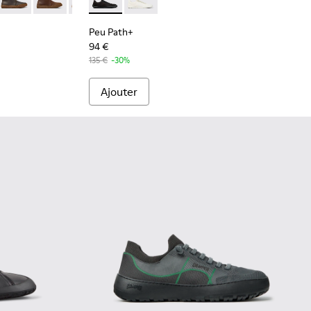
.
mme.
- Bottines en daim bordeaux Pour homme.
7-013
 K300467-012
rreno - K300467-009
Peu Terreno - K300467-008
Peu Terreno - K300467-007 - Bottines en nubuck marr
Peu Terreno - K300467-006
Peu Path+ - K101100-002 - Baskets en cuir 
Peu Terreno - K300467-005
Peu Path+ - K101100-001
Peu Path+
94 €
135 €
-30%
Ajouter