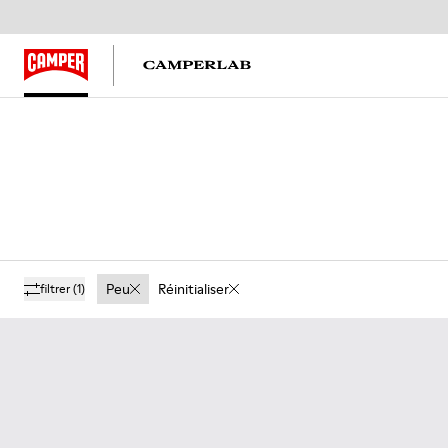
Peu
Réinitialiser
filtrer
(1)