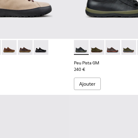
chniques en PET recyclé pour homme.
s techniques en PET recyclé gris pour homme.
ges en matières techniques à base de PET recyclé pour homme.
007-006
101075-011 - Chaussures en cuir velours et textile beiges pour
- K101007-005 - Baskets noires et grises en matières techniq
rra - K101075-013 - Chaussures grises en cuir et textile pour 
Peu Serra - K101075-010 - Chaussures marron en cuir régénéra
Peu Serra - K101075-005
Peu Serra - K101075-001 - Chaussures noires et 
Peu Pista GM - K300285-047 
Peu Pista GM - K300
Peu Pista GM 
Peu Pi
Peu Pista GM
240 €
Ajouter