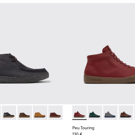
our homme.
buck noir pour homme.
001
- K300530-006 - Bottines en nubuck noir pour homme.
erreno - K300530-009
Peu Terreno - K300530-005
Peu Terreno - K300530-004 - Bottines en nubuck ma
Peu Terreno - K300530-003
Peu Terreno - K300530-001
Peu Touring - K300270-035 -
Peu Touring - K30027
Peu Touring -
Peu To
Peu Touring
130 €