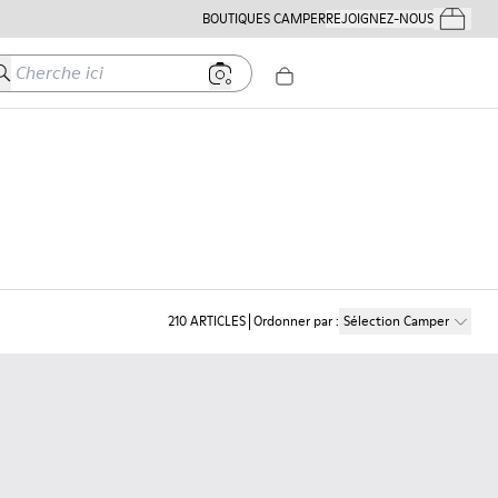
BOUTIQUES CAMPER
REJOIGNEZ-NOUS
Mes Comm
herche ici
210
ARTICLES
Ordonner par
:
Sélection Camper