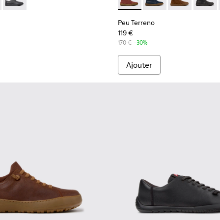
me.
045
00479-022
- K100977-009 - Baskets en cuir marron pour homme.
ng - K100479-021
ouring - K100977-006
 Touring - K100479-011
Peu Touring - K100977-004 - Baskets en cuir noir pour homme
Peu Touring - K100479-001 - Baskets en cuir noir pour ho
Peu Terreno - K300467-014 
Peu Terreno - K30046
Peu Terreno -
Peu Te
Peu Terreno
119 €
170 €
-30%
Ajouter