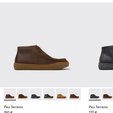
Peu Terreno - K300530-004 - Bottines en nubuck marron p
Peu Terreno - K300530-009
Peu Terreno - K300530-006 - Bottines en nu
Peu Terreno - K300530-005
Peu Terreno - K300530-003
Peu Terreno - K300530-
Peu Terreno 
Peu T
Peu Terreno
Peu Terreno
160 €
170 €