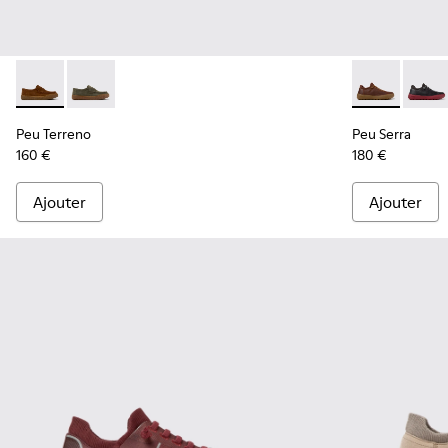
Peu Terreno - K101135-002 - Mocassins en cuir velours mar
Peu Terreno - K101135-004 - Mocassins en cuir velou
Peu Serra - K
Peu Se
Peu Terreno
Peu Serra
160 €
180 €
Ajouter
Ajouter