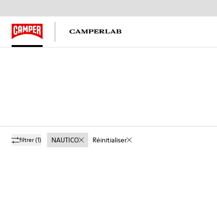
NAUTICO
Réinitialiser
filtrer
(1)