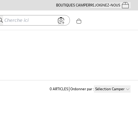
BOUTIQUES CAMPER
REJOIGNEZ-NOUS
Mes Comm
herche ici
0
ARTICLES
Ordonner par
:
Sélection Camper