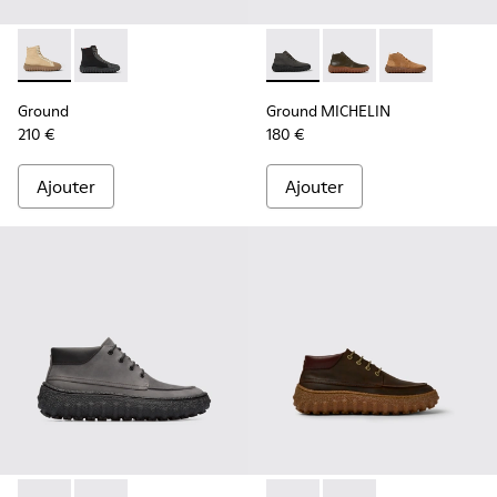
Ground - K300405-010 - Bottines beiges en tissu et cuir p
Ground - K300405-011 - Bottines noires en tissu et 
Ground MICHELIN - K300330-00
Ground MICHELIN - K3
Ground MICHEL
Ground
Ground MICHELIN
210 €
180 €
Ajouter
Ajouter