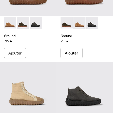
Ground - K300330-019 - Bottines en cuir velours marron p
Ground - K300330-020 - Bottines en cuir vert pour 
Ground - K300330-006 - Bottines en cuir velou
Ground - K300330-020 - Bott
Ground - K300330-019
Ground - K3003
Ground
Ground
215 €
215 €
Ajouter
Ajouter