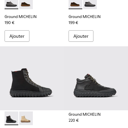
Ground MICHELIN - K300332-002 - Multicolor
Ground MICHELIN - K300332-004 - Chaussures en cuir
Ground MICHELIN - K300332-0
Ground MICHELIN - K3
Ground MICHELIN
Ground MICHELIN
190 €
199 €
Ajouter
Ajouter
Ground MICHELIN
220 €
Ground PrimaLoft® MICHELIN - K300405-011 - Bottines noire
Ground PrimaLoft® MICHELIN - K300405-010 - Bottin