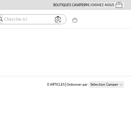
BOUTIQUES CAMPER
REJOIGNEZ-NOUS
Mes Comm
herche ici
0
ARTICLES
Ordonner par
:
Sélection Camper