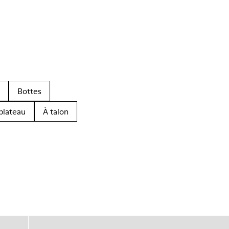
Bottes
plateau
À talon