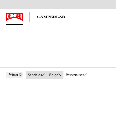
Sandales
Beige
Réinitialiser
filtrer
(2)