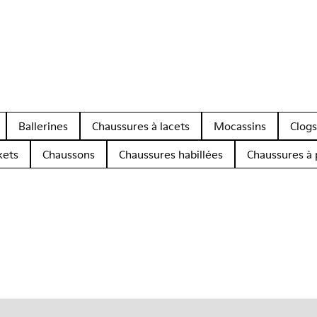
Ballerines
Chaussures à lacets
Mocassins
Clogs
kets
Chaussons
Chaussures habillées
Chaussures à 