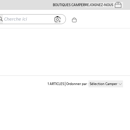
BOUTIQUES CAMPER
REJOIGNEZ-NOUS
Mes Comm
herche ici
1
ARTICLES
Ordonner par
:
Sélection Camper