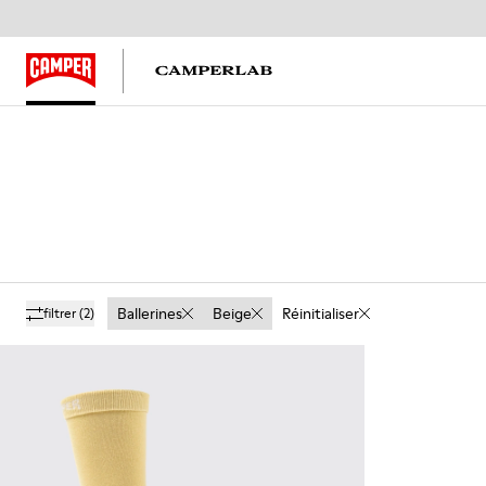
Ballerines
Beige
Réinitialiser
filtrer
(2)