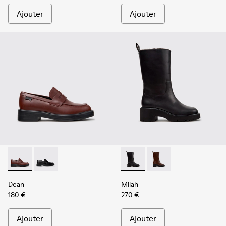
Ajouter
Ajouter
Dean - K201790-008 - Chaussures en cuir bordeaux pour f
Dean - K201790-001
Milah - K400843-001 - Botte
Milah - K400843-002 
Dean
Milah
180 €
270 €
Ajouter
Ajouter