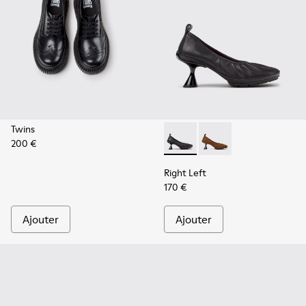
Twins
200 €
Right Left - K201976-001 - Ba
Right Left - K201976
Right Left
170 €
Ajouter
Ajouter