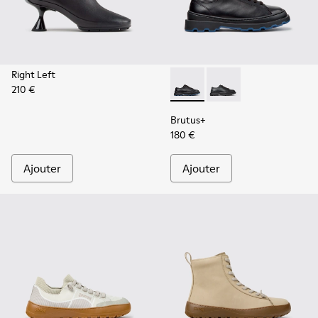
Right Left
210 €
Brutus+ - K201839-006 - Cha
Brutus+ - K201839-00
Brutus+
180 €
Ajouter
Ajouter