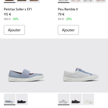
Pelotas Soller x EFI
Peu Rambla II
115 €
79 €
165 €
-30%
99 €
-20%
Ajouter
Ajouter
Peu Touring - K201838-004 - Ballerines en cuir bleues Pour
Peu Touring - K201838-001
Peu Touring - K201862-005 -
Peu Touring - K20186
Peu Touring -