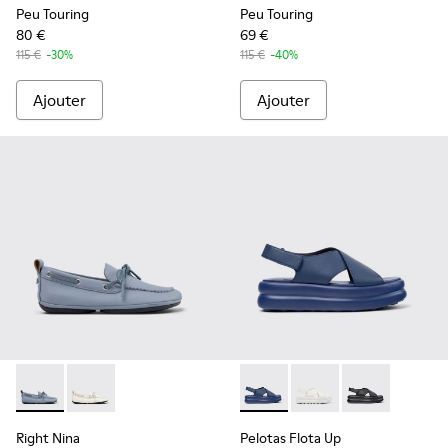
Peu Touring
Peu Touring
80 €
69 €
115 €
-30%
115 €
-40%
Ajouter
Ajouter
Right Nina - K201848-005 - Ballerines en cuir bleues Pour 
Right Nina - K201848-004
Pelotas Flota Up - K201931-0
Pelotas Flota Up - K2
Pelotas Flota 
Right Nina
Pelotas Flota Up