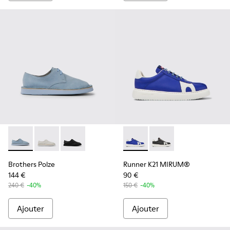
Brothers Polze - K201340-001 - Chaussures en cuir bleu po
Brothers Polze - K201340-003
Brothers Polze - K201340-002
Runner K21 MIRUM® - K20159
Runner K21 MIRUM® 
Brothers Polze
Runner K21 MIRUM®
144 €
90 €
240 €
-40%
150 €
-40%
Ajouter
Ajouter