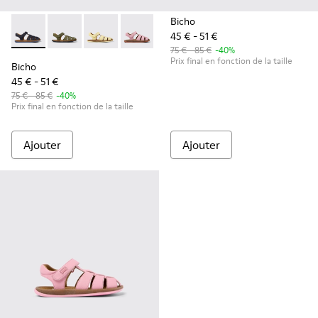
Bicho
45 € - 51 €
Bicho - 80177-062 - Sandales en cuir bleu foncé pour enfant
Bicho - 80177-088
Bicho - 80177-086
Bicho - 80177-083
Bicho - 80177-082
Bicho - 80177-078
Bicho - 80177-07
Bicho - 80
Bic
75 € - 85 €
-40%
Prix final en fonction de la taille
Bicho
45 € - 51 €
75 € - 85 €
-40%
Prix final en fonction de la taille
Ajouter
Ajouter