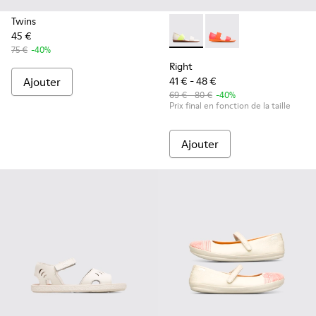
Twins
45 €
Right - K800041-018 - Beige
Right - K800041-001
75 €
-40%
Right
Ajouter
41 € - 48 €
69 € - 80 €
-40%
Prix final en fonction de la taille
Ajouter