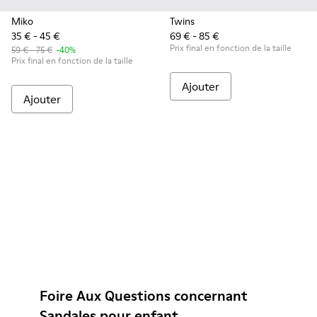
Miko
Twins
35 € - 45 €
69 € - 85 €
Prix final en fonction de la taille
59 € - 75 €
-40%
Prix final en fonction de la taille
Ajouter
Ajouter
Foire Aux Questions concernant
Sandales pour enfant