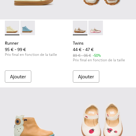
Runner - K900421-002 - Baskets en cuir beige pour enfants.
Runner - K900421-001
Twins - K800685-002 - Basket
Twins - K800685-001
Runner
Twins
95 € - 99 €
44 € - 47 €
Prix final en fonction de la taille
89 € - 95 €
-50%
Prix final en fonction de la taille
Ajouter
Ajouter