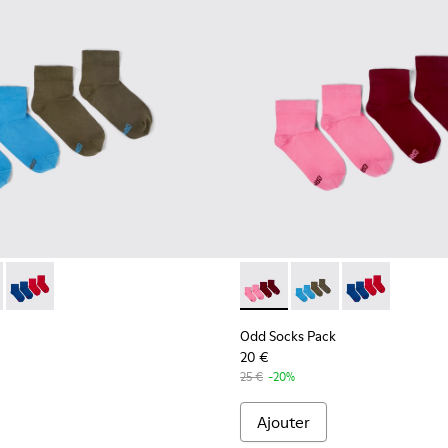
ck - KA00043-003 - Lot de deux paires de chaussettes
cks Pack - KA00043-004 - Lot de deux paires de chaussettes
Odd Socks Pack - KA00043-002
Odd Socks Pack - KA00043-00
Odd Socks Pack - KA0
Odd Socks Pac
Odd Socks Pack
20 €
25 €
-20%
Ajouter