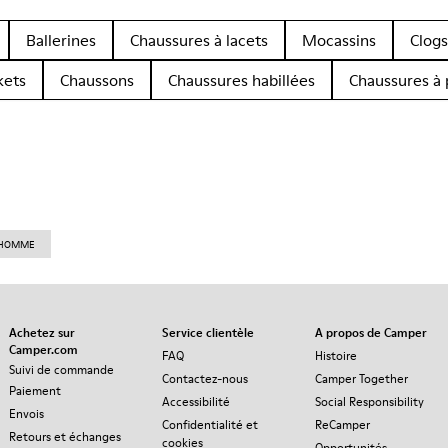
Ballerines
Chaussures à lacets
Mocassins
Clogs
kets
Chaussons
Chaussures habillées
Chaussures à 
R HOMME
Achetez sur
Service clientèle
A propos de Camper
Camper.com
FAQ
Histoire
Suivi de commande
Contactez-nous
Camper Together
Paiement
Accessibilité
Social Responsibility
Envois
Confidentialité et
ReCamper
Retours et échanges
cookies
Opportunités