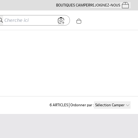
BOUTIQUES CAMPER
REJOIGNEZ-NOUS
Mes Comm
herche ici
6
ARTICLES
Ordonner par
:
Sélection Camper