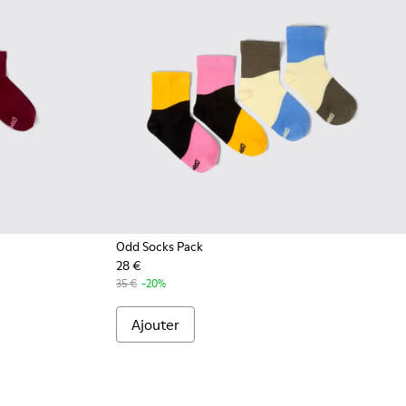
Odd Socks Pack
28 €
4 - Lot de deux paires de chaussettes
0043-003 - Lot de deux paires de chaussettes
k - KA00043-002
35 €
-20%
Ajouter