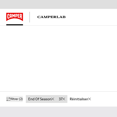
End Of Season
37
Réinitialiser
filtrer
(2)