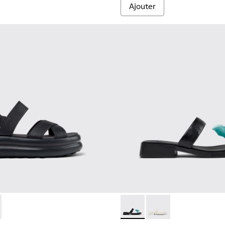
Ajouter
nches Pour femme.
07
01759-003 - Baskets beiges pour femme en PET recyclé et nubu
 Up - K201863-001 - Sandales en cuir noir Pour femme.
s Flota Up - K201863-004
Dana - K201892-001 - Sandal
Dana - K201892-003 -