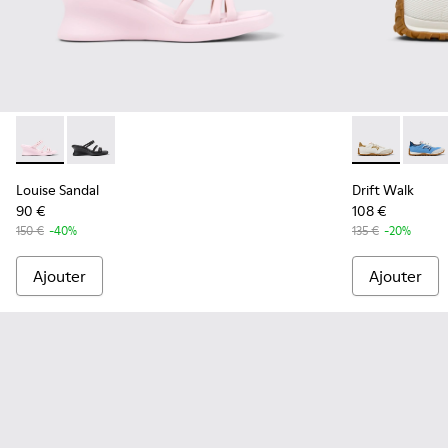
Louise Sandal - K201938-003 - Sandales en cuir roses Pour 
Louise Sandal - K201938-001 - Sandales en cuir noir
Drift Walk - 
Drift 
Louise Sandal
Drift Walk
90 €
108 €
150 €
-40%
135 €
-20%
Ajouter
Ajouter