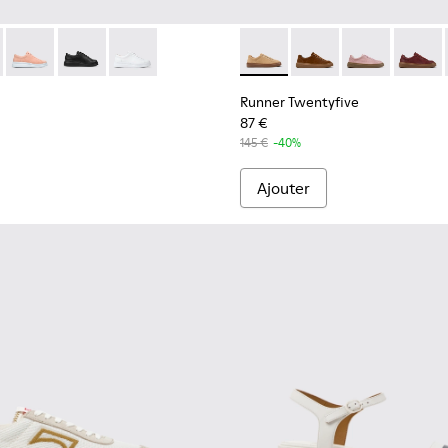
me.
K200508-043 - Baskets en cuir noir Pour femme.
r Up - K200508-056
Runner Up - K200508-055
Runner Up - K200508-042
Runner Up - K200508-041
Runner Twentyfive - K20190
Runner Twentyfive - 
Runner Twenty
Runner 
Runner Twentyfive
87 €
145 €
-40%
Ajouter