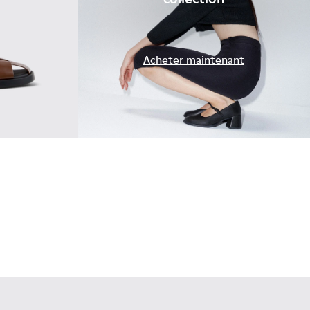
.
Acheter maintenant
extile blanches et vertes Pour femme.
es en cuir marron Pour femme.
9-011
 K201489-001