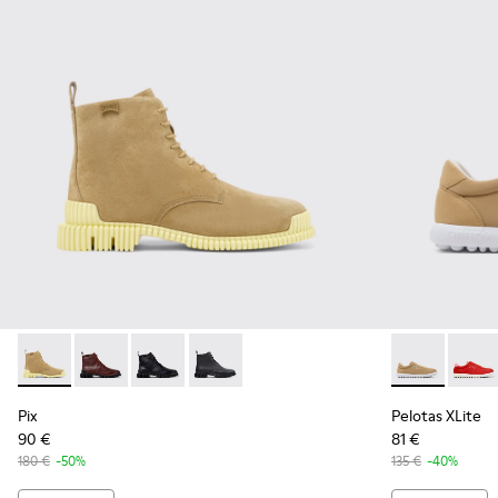
Pix - K400830-004 - Bottines en cuir suédé marron Pour f
Pix - K400830-006
Pix - K400830-005
Pix - K400830-001
Pelotas XLite
Pelota
Pix
Pelotas XLite
90 €
81 €
180 €
-50%
135 €
-40%