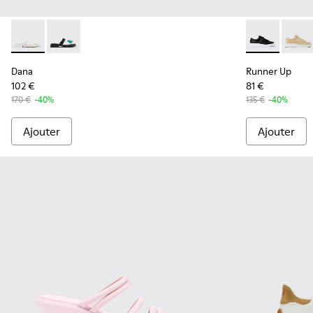
Dana - K201892-003 - Sandales en cuir blanc Pour femme.
Dana - K201892-001 - Sandales en cuir noir Pour fem
Runner Up - 
Runne
Dana
Runner Up
102 €
81 €
170 €
-40%
135 €
-40%
Ajouter
Ajouter