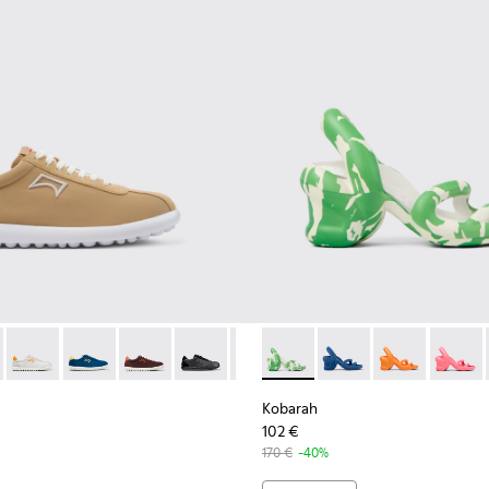
emme.
 - K201759-003 - Baskets beiges pour femme en PET recyclé et
s XLite - K201759-018
Pelotas XLite - K201759-017
Pelotas XLite - K201759-016
Pelotas XLite - K201759-010
Pelotas XLite - K201759-007
Pelotas XLite - K201759-006 - B
Kobarah - K200155-032 - Sand
Kobarah - K200155-0
Kobarah - K20
Kobarah
Kobarah
102 €
170 €
-40%