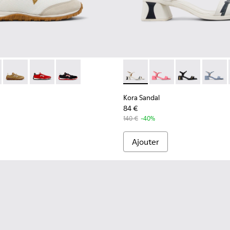
femme.
es Pour femme.
K201886-001 - Baskets multicolores en textile et cuir nubuck 
Walk - K201886-008 - Baskets multicolores en textile et cuir
Drift Walk - K201886-006
Drift Walk - K201886-004
Drift Walk - K201886-003
Kora Sandal - K201914-003 - 
Kora Sandal - K20191
Kora Sandal - 
Kora Sa
Kora Sandal
84 €
140 €
-40%
Ajouter