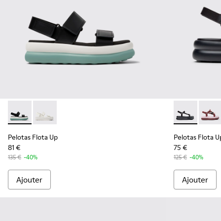
Pelotas Flota Up - K201728-005 - Sandales en cuir noir pou
Pelotas Flota Up - K201728-001
Pelotas Flota
Pelota
Pelotas Flota Up
Pelotas Flota U
81 €
75 €
135 €
-40%
125 €
-40%
Ajouter
Ajouter