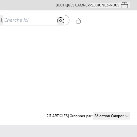
BOUTIQUES CAMPER
REJOIGNEZ-NOUS
Mes Comm
herche ici
217
ARTICLES
Ordonner par
:
Sélection Camper