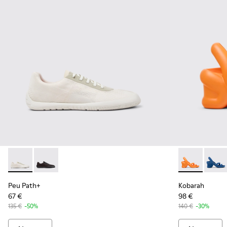
Peu Path+ - K201889-001 - Baskets blanches en matériaux 
Peu Path+ - K201889-002
Kobarah - K2
Kobar
Peu Path+
Kobarah
67 €
98 €
135 €
-50%
140 €
-30%