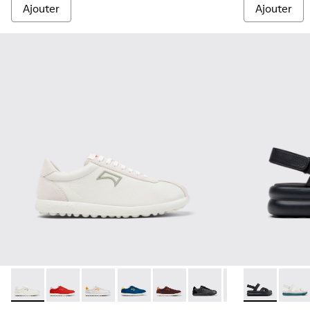
Ajouter
Ajouter
Pelotas XLF - K201759-006 - Baskets en cuir et nubuck bla
Pelotas XLF - K201759-018
Pelotas XLF - K201759-017
Pelotas XLF - K201759-016
Pelotas XLF - K201759-010
Pelotas XLF - K201759-0
Pelotas XLF - K2
Pelotas Flota
Pelota