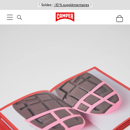
Soldes :
-10 % supplémentaires