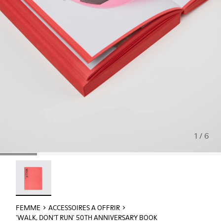
1 / 6
'WALK, DON’T RUN' 50th Anniversary Book - L2093-100 - 
FEMME
ACCESSOIRES A OFFRIR
'WALK, DON’T RUN' 50TH ANNIVERSARY BOOK