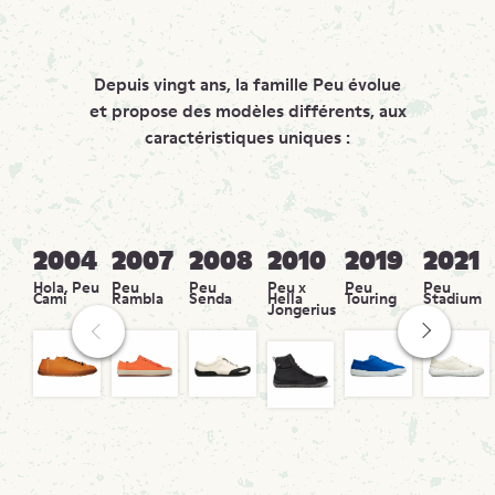
Depuis vingt ans, la famille Peu évolue
et propose des modèles différents, aux
caractéristiques uniques :
2004
2007
2008
2010
2019
2021
Hola, Peu
Peu
Peu
Peu x
Peu
Peu
Cami
Rambla
Senda
Hella
Touring
Stadium
Jongerius